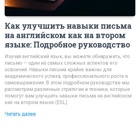
Как улучшить навыки письма
на английском как на втором
языке
:
Подробное руководство
Изучая английский язык, вы можете обнаружить, что
письмо — один из самых сложных аспектов его
освоения. Навыки письма крайне важны для
академического успеха, профессионального роста и
самовыражения. В этом подробном руководстве мы
рассмотрим различные стратегии и техники, которые
помогут вам улучшить навыки письма на английском
как на втором языке (ESL).
Читать далее