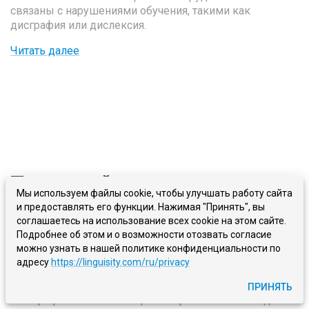
связаны с нарушениями обучения, такими как
дисграфия или дислексия.
Читать далее
Практикуйте навыки письма
Мы используем файлы cookie, чтобы улучшать работу сайта
дома
:
Занятия и ресурсы для
и предоставлять его функции. Нажимая "Принять", вы
совершенствования
соглашаетесь на использование всех cookie на этом сайте.
Подробнее об этом и о возможности отозвать согласие
мастерства
можно узнать в нашей политике конфиденциальности по
адресу
https://linguisity.com/ru/privacy
Письмо — ключевой навык, который играет важную
роль в нашей повседневной жизни, будь то в личных
ПРИНЯТЬ
или профессиональных целях. Практика письма дома