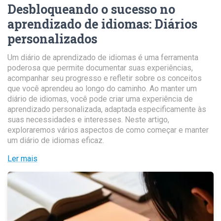
Desbloqueando o sucesso no
aprendizado de idiomas
:
Diários
personalizados
Um diário de aprendizado de idiomas é uma ferramenta
poderosa que permite documentar suas experiências,
acompanhar seu progresso e refletir sobre os conceitos
que você aprendeu ao longo do caminho. Ao manter um
diário de idiomas, você pode criar uma experiência de
aprendizado personalizada, adaptada especificamente às
suas necessidades e interesses. Neste artigo,
exploraremos vários aspectos de como começar e manter
um diário de idiomas eficaz.
Ler mais