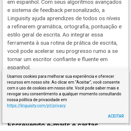
em espanhol. Com seus algoritmos avançados
e sistema de feedback personalizado, a
Linguisity ajuda aprendizes de todos os níveis
a refinarem gramática, ortografia, pontuação e
estilo geral de escrita. Ao integrar essa
ferramenta à sua rotina de prática de escrita,
você pode acelerar seu progresso rumo a se
tornar um escritor confiante e fluente em
espanhol.
Usamos cookies para melhorar sua experiência e oferecer
recursos em nosso site. Ao clicar em "Aceitar", você consente
Agora que cobrimos os fundamentos da
com o uso de cookies em nosso site. Você pode saber mais e
escrita correta, vamos avançar para tópicos
revogar seu consentimento a qualquer momento consultando
mais avançados!
nossa política de privacidade em
https://linguisity.com/pt/privacy
ACEITAR
Escrevendo e-mails e cartas