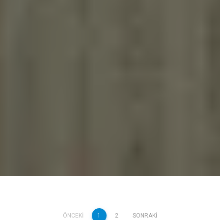
ÖNCEKI
1
2
SONRAKI