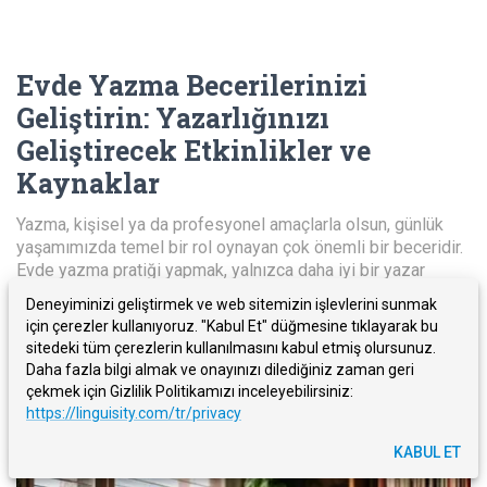
Evde Yazma Becerilerinizi
Geliştirin
:
Yazarlığınızı
Geliştirecek Etkinlikler ve
Kaynaklar
Yazma, kişisel ya da profesyonel amaçlarla olsun, günlük
yaşamımızda temel bir rol oynayan çok önemli bir beceridir.
Evde yazma pratiği yapmak, yalnızca daha iyi bir yazar
olmanıza yardımcı olmakla kalmaz; eleştirel düşünme
Deneyiminizi geliştirmek ve web sitemizin işlevlerini sunmak
becerilerinizi geliştirir ve etkili ifade yoluyla özgüveninizi
için çerezler kullanıyoruz. "Kabul Et" düğmesine tıklayarak bu
artırır. Bu blog yazısında, kendi evinizin rahatlığında yazma
sitedeki tüm çerezlerin kullanılmasını kabul etmiş olursunuz.
becerilerinizi geliştirmenin çeşitli yollarını inceleyeceğiz.
Daha fazla bilgi almak ve onayınızı dilediğiniz zaman geri
çekmek için Gizlilik Politikamızı inceleyebilirsiniz:
Daha Fazla Oku
https://linguisity.com/tr/privacy
KABUL ET