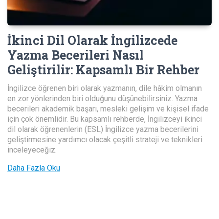
İkinci Dil Olarak İngilizcede
Yazma Becerileri Nasıl
Geliştirilir
:
Kapsamlı Bir Rehber
İngilizce öğrenen biri olarak yazmanın, dile hâkim olmanın
en zor yönlerinden biri olduğunu düşünebilirsiniz. Yazma
becerileri akademik başarı, mesleki gelişim ve kişisel ifade
için çok önemlidir. Bu kapsamlı rehberde, İngilizceyi ikinci
dil olarak öğrenenlerin (ESL) İngilizce yazma becerilerini
geliştirmesine yardımcı olacak çeşitli strateji ve teknikleri
inceleyeceğiz.
Daha Fazla Oku