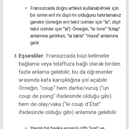
Fransızcada doğru artikeli kullanabilmek için
bir ismin eril mi dişil mi olduğunu hatırlamanız
gerekir (örneğin eril tekil isimler için "le", dişil
tekil isimler için "la"). Örneğin, "le livre" "kitap"
anlamına gelirken, "la table" "masa" anlamına
gelir.
Eşsesliler
: Fransızcada bazı kelimeler
bağlama veya telaffuza bağlı olarak birden
fazla anlama gelebilir; bu da öğrenenler
arasında kafa karışıklığına yol açabilir.
Örneğin, "coup" hem darbe/vuruş ("un
coup de poing" ifadesinde olduğu gibi)
hem de olay/vaka ("le coup d'État"
ifadesinde olduğu gibi) anlamına gelebilir.
Yaygın bir başka eşsesli çifti "son" ve