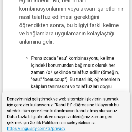
eğilimindedir. Bu, belirli harf
kombinasyonlarının veya aksan işaretlerinin
nasıl telaffuz edilmesi gerektiğini
öğrendikten sonra, bu bilgiyi farklı kelime
ve bağlamlara uygulamanın kolaylaştığı
anlamına gelir.
Fransızcada "eau" kombinasyonu, kelime
içindeki konumundan bağımsız olarak her
zaman /o/ şeklinde telaffuz edilir (örneğin,
"eau," "beaucoup"). Bu tutarlılık, öğrenenlerin
kalıpları tanımasını ve telaffuzları doğru
biçimde tahmin etmesini kolaylaştırır.
Deneyiminizi geliştirmek ve web sitemizin işlevlerini sunmak
için çerezler kullanıyoruz. "Kabul Et" düğmesine tıklayarak bu
Etimoloji
: Fransızcanın kendine özgü
sitedeki tüm çerezlerin kullanılmasını kabul etmiş olursunuz.
yazım sistemi çoğu zaman Latin köklerini
Daha fazla bilgi almak ve onayınızı dilediğiniz zaman geri
yansıtır ve kelime kökenleri ile diller
çekmek için Gizlilik Politikamızı inceleyebilirsiniz:
https://linguisity.com/tr/privacy
arasındaki ilişkiler hakkında fikir verir.