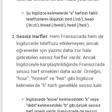
Şu İngilizce kelimelerde "e" harfinin farklı
telaffuzlarını düşünün: bed (/ɛd/), bead
(/biːd/), bread (/bred/), head (/hɛd/).
Sessiz Harfler
: Hem Fransızcada hem de
İngilizcede telaffuzu etkilemeyen, ancak
öğrenenler için yazımı daha zor hale
getirebilen sessiz harfler vardır. Ancak
İngilizceyle karşılaştırıldığında Fransızcada
sessiz harf örnekleri daha azdır. Örneğin,
"hour", "honest" ve "heir" gibi İngilizce
kelimelerde "h" harfi genellikle sessiz kalır.
İngilizcede "know" kelimesindeki "k" veya
"debt" kelimesindeki "b" gibi birçok sessiz
harf örneği vardır. Fransızcada da sessiz