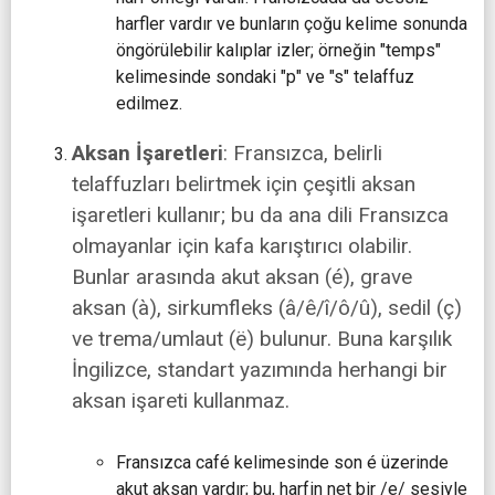
harfler vardır ve bunların çoğu kelime sonunda
öngörülebilir kalıplar izler; örneğin "temps"
kelimesinde sondaki "p" ve "s" telaffuz
edilmez.
Aksan İşaretleri
: Fransızca, belirli
telaffuzları belirtmek için çeşitli aksan
işaretleri kullanır; bu da ana dili Fransızca
olmayanlar için kafa karıştırıcı olabilir.
Bunlar arasında akut aksan (é), grave
aksan (à), sirkumfleks (â/ê/î/ô/û), sedil (ç)
ve trema/umlaut (ë) bulunur. Buna karşılık
İngilizce, standart yazımında herhangi bir
aksan işareti kullanmaz.
Fransızca café kelimesinde son é üzerinde
akut aksan vardır; bu, harfin net bir /e/ sesiyle