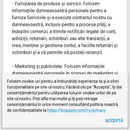
- Furnizarea de produse și servicii. Folosim
informațiile dumneavoastră personale pentru a
furniza Serviciile și a executa contractul nostru cu
dumneavoastră, inclusiv pentru a procesa plăți, a
îndeplini comenzi, a trimite notificări legate de cont,
achiziții, returnări, schimburi sau alte tranzacții, a
crea, menține și gestiona contul, a facilita returnări și
schimburi și a vă permite să postați recenzii.
- Marketing și publicitate. Folosim informațiile
dumneavoastră personale în scopuri de marketing și
promovare, de exemplu pentru a trimite comunicări
Folosim cookie-uri pentru a îmbunătăți experiența ta și a oferi
de marketing, publicitate și promovare prin e-mail,
funcționalitate pe site-ul nostru. Făcând clic pe "Acceptă", îți dai
consimțământul pentru utilizarea tuturor cookie-urilor de pe
mesaj text sau poștă și pentru a vă afișa reclame la
site-ul nostru. Poți afla mai multe și îți poți retrage
produse sau servicii. Aceasta poate include
consimțământul în orice moment consultând politica noastră
folosirea informațiilor dumneavoastră personale
de confidențialitate la
https://linguisity.com/ro/privacy
pentru a adapta mai bine Serviciile și publicitatea de
ACCEPTĂ
pe Site-ul nostru și de pe alte site-uri.