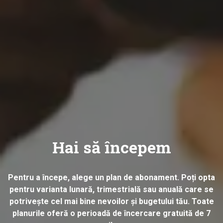
Hai să începem
Pentru a începe, alege un plan de abonament. Poți opta
pentru varianta lunară, trimestrială sau anuală care se
potrivește cel mai bine nevoilor și bugetului tău. Toate
planurile oferă o perioadă de încercare gratuită de 7