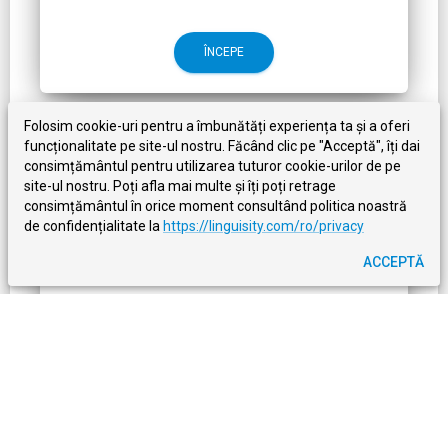
ÎNCEPE
Folosim cookie-uri pentru a îmbunătăți experiența ta și a oferi
funcționalitate pe site-ul nostru. Făcând clic pe "Acceptă", îți dai
consimțământul pentru utilizarea tuturor cookie-urilor de pe
site-ul nostru. Poți afla mai multe și îți poți retrage
ANUAL
consimțământul în orice moment consultând politica noastră
de confidențialitate la
https://linguisity.com/ro/privacy
$8.00 / lună
ACCEPTĂ
7 zile de încercare gratuită
Facturat anual
Anulare oricând