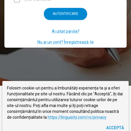
AUTENTIFICARE
Ai uitat parola?
Nu ai un cont? Înregistrează-te
Folosim cookie-uri pentru a îmbunătăți experiența ta și a oferi
funcționalitate pe site-ul nostru. Făcând clic pe "Acceptă", îți dai
LINGUISITY
DESPRE NOI
BLOG
CONTACTEAZĂ-NE
consimțământul pentru utilizarea tuturor cookie-urilor de pe
site-ul nostru. Poți afla mai multe și îți poți retrage
consimțământul în orice moment consultând politica noastră
TERMENI
POLITICA DE CONFIDENȚIALITATE
de confidențialitate la
https://linguisity.com/ro/privacy
©
2026
- Linguisity -
Tu scrii, noi corectăm
ACCEPTĂ