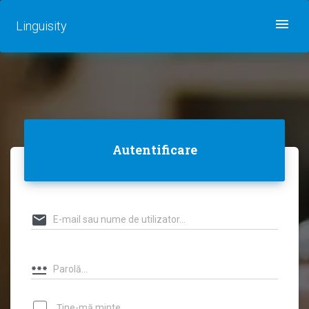
Linguisity
Autentificare
Ține-mă minte