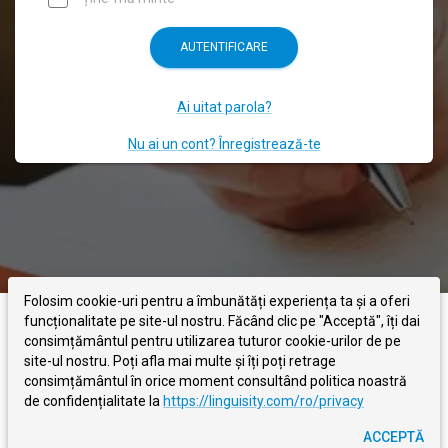
AUTENTIFICARE
Ai uitat parola?
Nu ai un cont? Înregistrează-te
Folosim cookie-uri pentru a îmbunătăți experiența ta și a oferi
funcționalitate pe site-ul nostru. Făcând clic pe "Acceptă", îți dai
LINGUISITY
DESPRE NOI
BLOG
CONTACTEAZĂ-NE
consimțământul pentru utilizarea tuturor cookie-urilor de pe
site-ul nostru. Poți afla mai multe și îți poți retrage
consimțământul în orice moment consultând politica noastră
TERMENI
POLITICA DE CONFIDENȚIALITATE
de confidențialitate la
https://linguisity.com/ro/privacy
©
2026
- Linguisity -
Tu scrii, noi corectăm
ACCEPTĂ