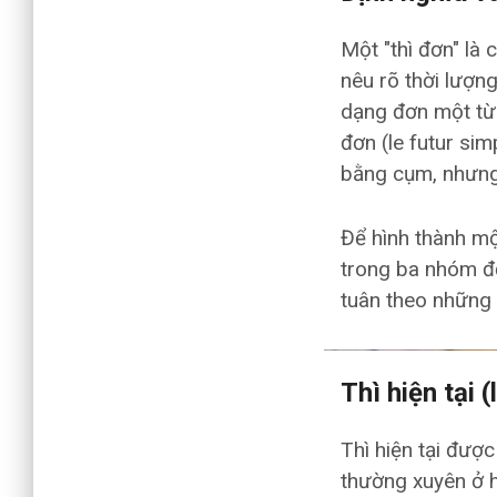
Một "thì đơn" là
nêu rõ thời lượn
dạng đơn một từ q
đơn (le futur si
bằng cụm, nhưng
Để hình thành mộ
trong ba nhóm đ
tuân theo những 
Thì hiện tại 
Thì hiện tại đượ
thường xuyên ở hi