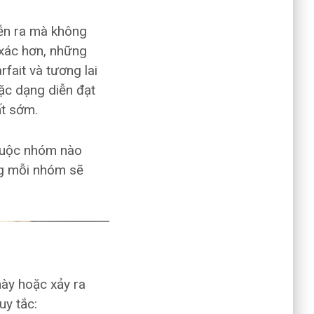
iễn ra mà không
 xác hơn, những
fait và tương lai
ặc dạng diễn đạt
ất sớm.
thuộc nhóm nào
ng mỗi nhóm sẽ
này hoặc xảy ra
uy tắc: