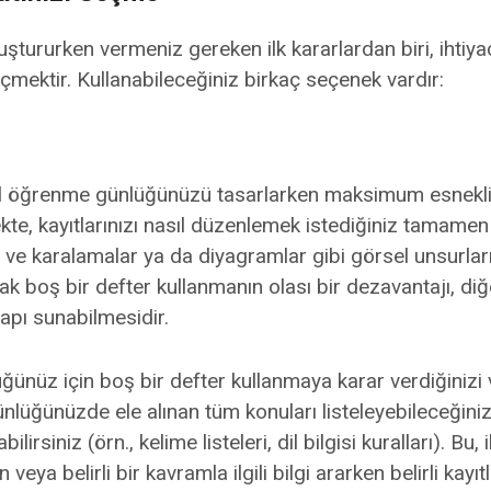
luştururken vermeniz gereken ilk kararlardan biri, ihtiy
mektir. Kullanabileceğiniz birkaç seçenek vardır:
dil öğrenme günlüğünüzü tasarlarken maksimum esneklik 
te, kayıtlarınızı nasıl düzenlemek istediğiniz tamamen
ve karalamalar ya da diyagramlar gibi görsel unsurları
cak boş bir defter kullanmanın olası bir dezavantajı, di
apı sunabilmesidir.
üğünüz için boş bir defter kullanmaya karar verdiğinizi 
ünlüğünüzde ele alınan tüm konuları listeleyebileceğiniz
lirsiniz (örn., kelime listeleri, dil bilgisi kuralları). Bu, 
eya belirli bir kavramla ilgili bilgi ararken belirli kayıtl