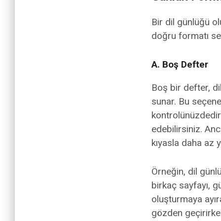
Bir dil günlüğü o
doğru formatı seç
A. Boş Defter
Boş bir defter, 
sunar. Bu seçenek
kontrolünüzdedir 
edebilirsiniz. An
kıyasla daha az y
Örneğin, dil günl
birkaç sayfayı, g
oluşturmaya ayırabi
gözden geçirirken v