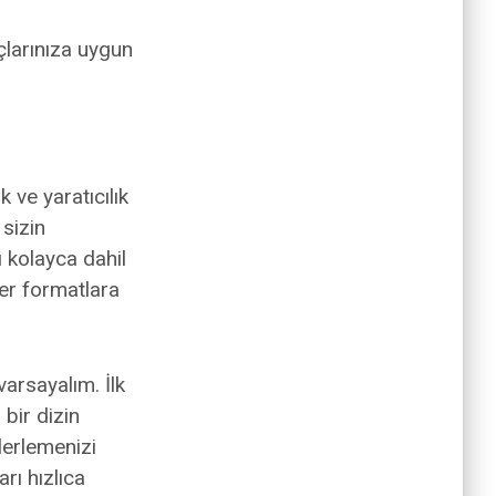
açlarınıza uygun
ve yaratıcılık
 sizin
 kolayca dahil
ğer formatlara
varsayalım. İlk
 bir dizin
ilerlemenizi
arı hızlıca