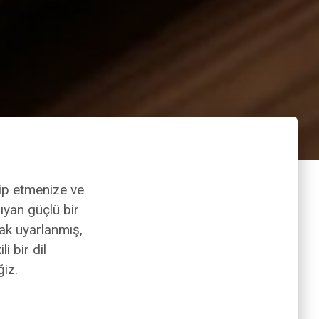
kip etmenize ve
yan güçlü bir
arak uyarlanmış,
i bir dil
iz.