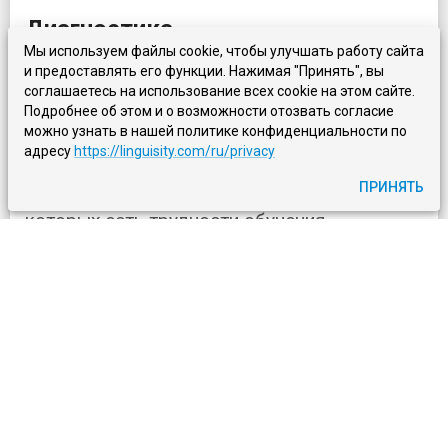
Диагностика
Мы используем файлы cookie, чтобы улучшать работу сайта
и предоставлять его функции. Нажимая "Принять", вы
Для диагностики дисграфии обычно нужна
соглашаетесь на использование всех cookie на этом сайте.
команда специалистов, включая врача и
Подробнее об этом и о возможности отозвать согласие
можно узнать в нашей политике конфиденциальности по
лицензированного психолога или другого
адресу
https://linguisity.com/ru/privacy
специалиста в области психического
ПРИНЯТЬ
здоровья, обученного работе с людьми, у
которых есть трудности обучения.
Эрготерапевт, школьный психолог или
педагог специального образования также
могут помочь поставить диагноз.
У детей часть диагностического процесса
может включать тест IQ и оценку их учебных
работ. Также могут изучаться конкретные
школьные задания. У взрослых могут