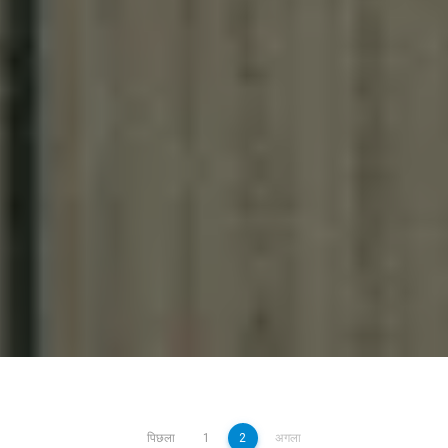
पिछला
1
2
अगला