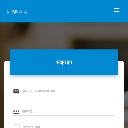
Linguisity
साइन इन
मुझे याद रखें