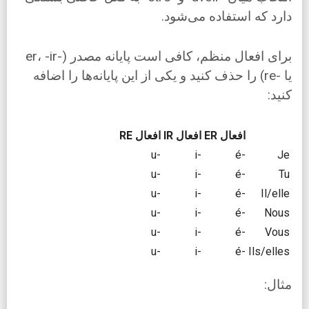
دارد که استفاده می‌شود.
برای افعال منظم، کافی است پایانه مصدر (-er، -ir
یا -re) را حذف کنید و یکی از این پایانه‌ها را اضافه
کنید:
افعال ER
افعال IR
افعال RE
-u
-i
-é
Je
-u
-i
-é
Tu
-u
-i
-é
Il/elle
-u
-i
-é
Nous
-u
-i
-é
Vous
-u
-i
-é
Ils/elles
مثال: