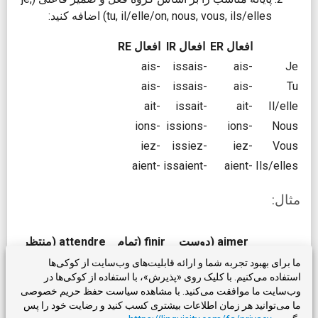
tu, il/elle/on, nous, vous, ils/elles) اضافه کنید:
افعال ER
افعال IR
افعال RE
-ais
-issais
-ais
Je
-ais
-issais
-ais
Tu
-ait
-issait
-ait
Il/elle
-ions
-issions
-ions
Nous
-iez
-issiez
-iez
Vous
-aient
-issaient
-aient
Ils/elles
مثال:
aimer (دوست
finir (تمام
attendre (منتظر
داشتن)
کردن)
ماندن)
ما برای بهبود تجربه شما و ارائه قابلیت‌های وب‌سایت از کوکی‌ها
استفاده می‌کنیم. با کلیک روی «پذیرش»، با استفاده از کوکی‌ها در
attendais
finissais
aimais
Je
وب‌سایت ما موافقت می‌کنید. با مشاهده سیاست حفظ حریم خصوصی
attendais
finissais
aimais
Tu
ما می‌توانید هر زمان اطلاعات بیشتری کسب کنید و رضایت خود را پس