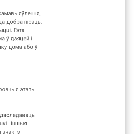
 самавыяўлення,
а добра пісаць,
цці. Гэта
а ў дзяцей і
ку дома або ў
 розныя этапы
ь даследаваць
кі і іншыя
 знакі з