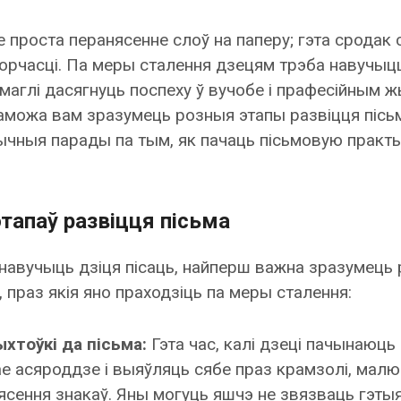
е проста перанясенне слоў на паперу; гэта сродак
ворчасці. Па меры сталення дзецям трэба навучыцц
маглі дасягнуць поспеху ў вучобе і прафесійным жы
паможа вам зразумець розныя этапы развіцця пісьм
ычныя парады па тым, як пачаць пісьмовую практы
тапаў развіцця пісьма
навучыць дзіця пісаць, найперш важна зразумець
, праз якія яно праходзіць па меры сталення:
хтоўкі да пісьма:
Гэта час, калі дзеці пачынаюц
е асяроддзе і выяўляць сябе праз крамзолі, малюн
сення знакаў. Яны могуць яшчэ не звязваць гэтыя