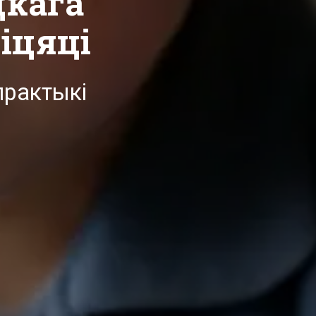
цкага
іцяці
практыкі