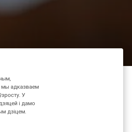
ным,
, мы адказваем
ўзросту. У
дзяцей і дамо
ым дзіцем.