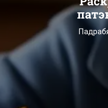
Раск
патэ
Падрабя