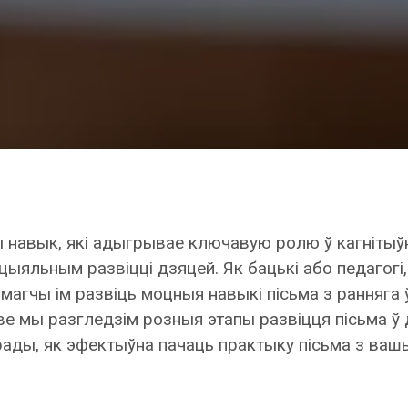
 навык, які адыгрывае ключавую ролю ў кагнітыў
цыяльным развіцці дзяцей. Як бацькі або педагогі
амагчы ім развіць моцныя навыкі пісьма з ранняга 
ве мы разгледзім розныя этапы развіцця пісьма ў 
ады, як эфектыўна пачаць практыку пісьма з ваш