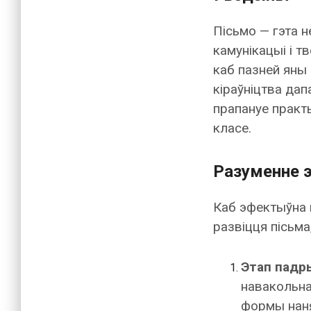
Пісьмо — гэта н
камунікацыі і т
каб пазней яны 
кіраўніцтва да
прапануе практ
класе.
Разуменне э
Каб эфектыўна 
развіцця пісьма
Этап падры
навакольна
формы наня