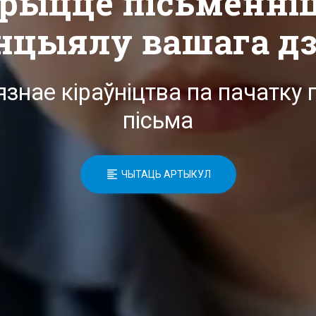
рыццё пісьменні
нцыялу вашага дз
знае кіраўніцтва па пачатку 
пісьма
ЧЫТАЦЬ АРТЫКУЛ