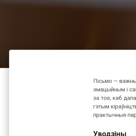
Пісьмо — важны
эмацыйным і са
за тое, каб дап
гэтым кіраўніцт
практычныя пар
Уводзіны