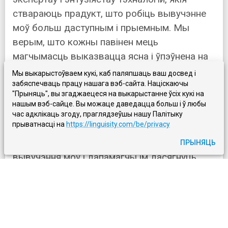
ствараюць прадукт, што робіць вывучэнне
моў больш даступным і прыемным. Мы
верым, што кожны павінен мець
магчымасць выказвацца ясна і ўпэўнена на
любой мове, таму і стварылі Linguisity.
Мы выкарыстоўваем кукі, каб паляпшаць ваш досвед і
забяспечваць працу нашага вэб-сайта. Націскаючы
"Прыняць", вы згаджаецеся на выкарыстанне ўсіх кукі на
Мы пастаянна ўдасканальваем нашу
нашым вэб-сайце. Вы можаце даведацца больш і ў любы
тэхналогію, каб вы маглі працягваць
час адклікаць згоду, праглядзеўшы нашу Палітыку
прыватнасці на
https://linguisity.com/be/privacy
вучыцца і развівацца як аўтар. Наша мэта -
даць карыстальнікам якасны досвед
ПРЫНЯЦЬ
вывучэння моў і дапамагчы ім дасягнуць
сваіх моўных мэт.
Задаволены кліент - гэта
сапраўднае багацце бізнесу.