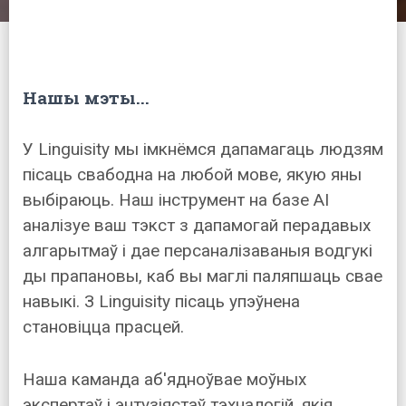
Нашы мэты...
У Linguisity мы імкнёмся дапамагаць людзям
пісаць свабодна на любой мове, якую яны
выбіраюць. Наш інструмент на базе AI
аналізуе ваш тэкст з дапамогай перадавых
алгарытмаў і дае персаналізаваныя водгукі
ды прапановы, каб вы маглі паляпшаць свае
навыкі. З Linguisity пісаць упэўнена
становіцца прасцей.
Наша каманда аб'ядноўвае моўных
экспертаў і энтузіястаў тэхналогій, якія