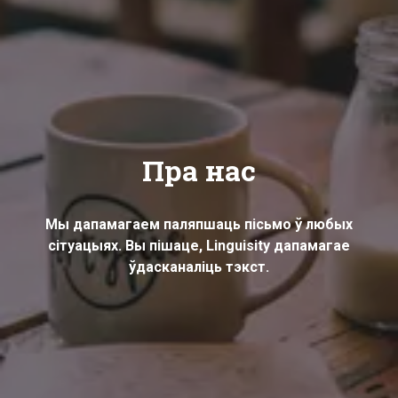
Пра нас
Мы дапамагаем паляпшаць пісьмо ў любых
сітуацыях. Вы пішаце, Linguisity дапамагае
ўдасканаліць тэкст.