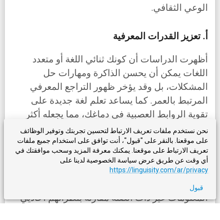
الوعي الثقافي.
أ. تعزيز القدرات المعرفية
أظهرت الدراسات أن كونك ثنائي اللغة أو متعدد
اللغات يمكن أن يحسن الذاكرة ومهارات حل
المشكلات، بل وقد يؤخر ظهور التراجع المعرفي
المرتبط بالعمر. كما يساعد تعلم لغة جديدة على
تقوية الروابط العصبية في دماغك، مما يجعله أكثر
مرونة وقدرة على التكيف مع التحديات الجديدة.
نحن نستخدم ملفات تعريف الارتباط لتحسين تجربتك وتوفير الوظائف
على موقعنا. بالنقر على "قبول"، أنت توافق على استخدام جميع ملفات
تعريف الارتباط على موقعنا. يمكنك معرفة المزيد وسحب موافقتك في
على سبيل المثال، وجدت أبحاث أجرتها Ellen
أي وقت عن طريق عرض سياسة الخصوصية لدينا على
Bialystok في York University أن الأفراد ثنائيي
https://linguisity.com/ar/privacy
اللغة كانوا أكثر قدرة على أداء مهام متعددة وتجاهل
قبول
المعلومات غير ذات الصلة مقارنة بنظرائهم أحاديي
اللغة. ويشير ذلك إلى أن معرفة عدة لغات يمكن أن