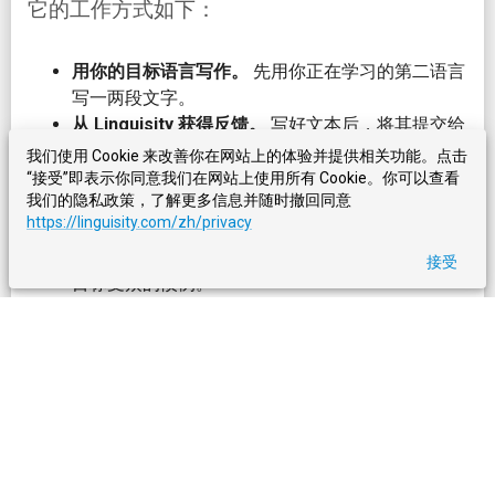
它的工作方式如下：
用你的目标语言写作。
先用你正在学习的第二语言
写一两段文字。
从 Linguisity 获得反馈。
写好文本后，将其提交给
Linguisity 进行分析。Linguisity 会分析你的文本，
我们使用 Cookie 来改善你在网站上的体验并提供相关功能。点击
并针对可改进的方面提供反馈，包括文化细微差
“接受”即表示你同意我们在网站上使用所有 Cookie。你可以查看
我们的隐私政策，了解更多信息并随时撤回同意
异。
https://linguisity.com/zh/privacy
查看建议并调整你的写作风格。
根据 Linguisity 的
反馈，查看相关建议，并调整写作风格，使其符合
接受
目标受众的惯例。
通过使用 Linguisity 适应文化差异，你可以成为
更有效的第二语言沟通者。
复杂的语法规则