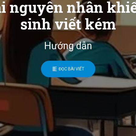
ải nguyên nhân khi
sinh viết kém
Hướng dẫn
ĐỌC BÀI VIẾT