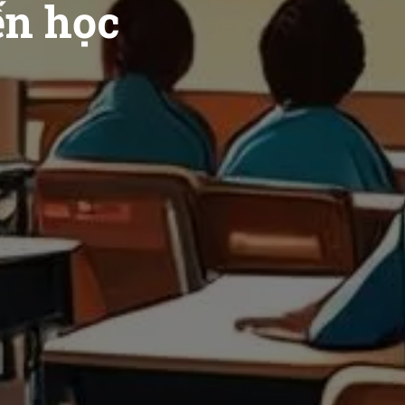
ến học