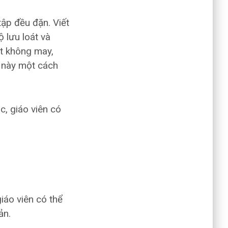
tập đều đặn. Viết
 lưu loát và
ật không may,
g này một cách
c, giáo viên có
iáo viên có thể
ản.