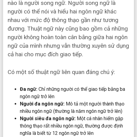
nào là người song ngữ. Người song ngữ là
người có thể nói và hiểu hai ngôn ngữ khác
nhau với mức độ thông thạo gần như tương
đương. Thuật ngữ này cũng bao gồm cả những
người không hoàn toàn cân bằng giữa hai ngôn
ngữ của mình nhưng vẫn thường xuyên sử dụng
cả hai cho mục đích giao tiếp.
Có một số thuật ngữ liên quan đáng chú ý:
Đa ngữ:
Chỉ những người có thể giao tiếp bằng ba
ngôn ngữ trở lên
Người đa ngôn ngữ:
Mô tả một người thành thạo
nhiều ngôn ngữ (thường là năm ngôn ngữ trở lên)
Người siêu đa ngôn ngữ:
Một cá nhân hiếm gặp
thông thạo rất nhiều ngôn ngữ, thường được định
nghĩa là biết từ 12 ngôn ngữ trở lên