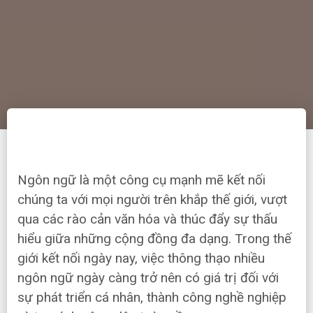
Ngôn ngữ là một công cụ mạnh mẽ kết nối
chúng ta với mọi người trên khắp thế giới, vượt
qua các rào cản văn hóa và thúc đẩy sự thấu
hiểu giữa những cộng đồng đa dạng. Trong thế
giới kết nối ngày nay, việc thông thạo nhiều
ngôn ngữ ngày càng trở nên có giá trị đối với
sự phát triển cá nhân, thành công nghề nghiệp