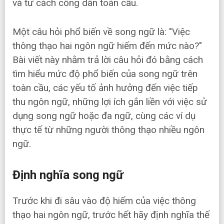
và tư cách công dân toàn cầu.
Một câu hỏi phổ biến về song ngữ là: "Việc
thông thạo hai ngôn ngữ hiếm đến mức nào?"
Bài viết này nhằm trả lời câu hỏi đó bằng cách
tìm hiểu mức độ phổ biến của song ngữ trên
toàn cầu, các yếu tố ảnh hưởng đến việc tiếp
thu ngôn ngữ, những lợi ích gắn liền với việc sử
dụng song ngữ hoặc đa ngữ, cùng các ví dụ
thực tế từ những người thông thạo nhiều ngôn
ngữ.
Định nghĩa song ngữ
Trước khi đi sâu vào độ hiếm của việc thông
thạo hai ngôn ngữ, trước hết hãy định nghĩa thế