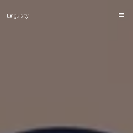
Linguisity