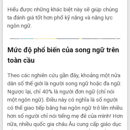
Hiểu được những khác biệt này sẽ giúp chúng
ta đánh giá tốt hơn phổ kỹ năng và năng lực
ngôn ngữ.
Mức độ phổ biến của song ngữ trên
toàn cầu
Theo các nghiên cứu gần đây, khoảng một nửa
dân số thế giới là người song ngữ hoặc đa ngữ.
Ngược lại, chỉ 40% là người đơn ngữ (chỉ nói
một ngôn ngữ). Điều này có nghĩa là số người
có thể giao tiếp bằng hai ngôn ngữ trở lên nhiều
hơn số người chỉ nói tiếng mẹ đẻ của mình! Hơn
nữa, nhiều quốc gia châu Âu cung cấp giáo dục