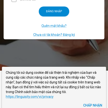
ĐĂNG NHẬP
Quên mật khẩu?
Chưa có tài khoản? Đăng ký
Chúng tôi sử dụng cookie để cải thiện trải nghiệm của bạn và
cung cấp các chức năng của trang web. Khi nhấp vào "Chấp
LINGUISITY
VỀ CHÚNG TÔI
BLOG
LIÊN HỆ CHÚNG TÔI
nhận", bạn đồng ý với việc sử dụng tất cả cookie trên trang web
này. Bạn có thể tìm hiểu thêm và rút lại sự đồng ý bất cứ lúc nào
trong Chính sách bảo mật của chúng tôi.
ĐIỀU KHOẢN
CHÍNH SÁCH BẢO MẬT
https://linguisity.com/vi/privacy
©
2026
- Linguisity -
Bạn viết, chúng tôi sửa
CHẤP NHẬN