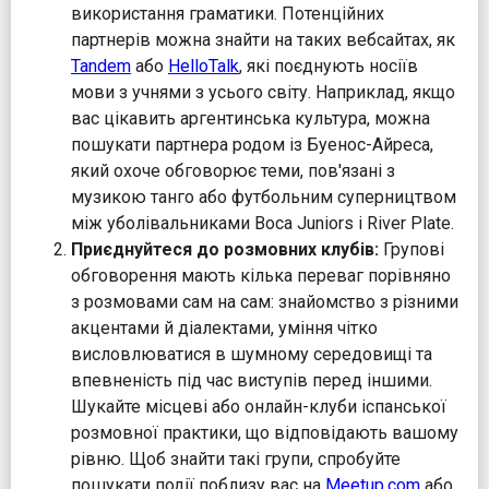
використання граматики. Потенційних
партнерів можна знайти на таких вебсайтах, як
Tandem
або
HelloTalk
, які поєднують носіїв
мови з учнями з усього світу. Наприклад, якщо
вас цікавить аргентинська культура, можна
пошукати партнера родом із Буенос-Айреса,
який охоче обговорює теми, пов'язані з
музикою танго або футбольним суперництвом
між уболівальниками Boca Juniors і River Plate.
Приєднуйтеся до розмовних клубів:
Групові
обговорення мають кілька переваг порівняно
з розмовами сам на сам: знайомство з різними
акцентами й діалектами, уміння чітко
висловлюватися в шумному середовищі та
впевненість під час виступів перед іншими.
Шукайте місцеві або онлайн-клуби іспанської
розмовної практики, що відповідають вашому
рівню. Щоб знайти такі групи, спробуйте
пошукати події поблизу вас на
Meetup.com
або