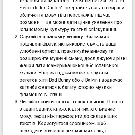
теленовели на кшталт "La Reina del Sur" або "El
Señor de los Cielos", звертайте увагу на вирази
обличчя та мову тіла персонажів під час
розмови — це може дати цінне уявлення про
іспаномовну культуру та стилі спілкування.
Слухайте іспанську музику:
Визначайте
поширені фрази, які використовують ваші
улюблені артисти, практикуйте вимову та
розширюйте музичні смаки, досліджуючи різні
жанри латиноамериканської або іспанської
музики. Наприклад, ви можете слухати
регетон-хіти Bad Bunny або J Balvin і водночас
заглиблюватися в багату історію музики
фламенко в Іспанії.
Читайте книги та статті іспанською:
Почніть
з адаптованих книжок для тих, хто вивчає
мову, перш ніж переходити до складніших
текстів. Користуйтеся словником, щоб
знаходити значення незнайомих слів, і