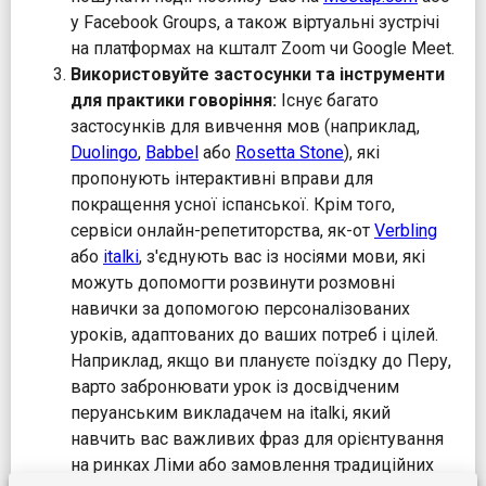
у Facebook Groups, а також віртуальні зустрічі
на платформах на кшталт Zoom чи Google Meet.
Використовуйте застосунки та інструменти
для практики говоріння:
Існує багато
застосунків для вивчення мов (наприклад,
Duolingo
,
Babbel
або
Rosetta Stone
), які
пропонують інтерактивні вправи для
покращення усної іспанської. Крім того,
сервіси онлайн-репетиторства, як-от
Verbling
або
italki
, з'єднують вас із носіями мови, які
можуть допомогти розвинути розмовні
навички за допомогою персоналізованих
уроків, адаптованих до ваших потреб і цілей.
Наприклад, якщо ви плануєте поїздку до Перу,
варто забронювати урок із досвідченим
перуанським викладачем на italki, який
навчить вас важливих фраз для орієнтування
на ринках Ліми або замовлення традиційних