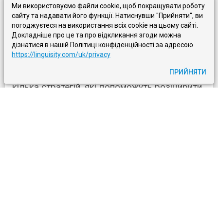
страв, таких як севіче та ломо сальтадо.
Ми використовуємо файли cookie, щоб покращувати роботу
сайту та надавати його функції. Натиснувши "Прийняти", ви
погоджуєтеся на використання всіх cookie на цьому сайті.
Розширення словникового запасу
Докладніше про це та про відкликання згоди можна
дізнатися в нашій Політиці конфіденційності за адресою
https://linguisity.com/uk/privacy
Міцний словниковий запас необхідний для
вільного володіння будь-якою мовою. Ось
ПРИЙНЯТИ
кілька стратегій, які допоможуть розширити
ваш іспанський словниковий запас:
Вивчайте нові слова щодня:
Створюйте
картки для запам'ятовування за допомогою
інструментів на кшталт
Anki
або
Memrise
,
регулярно повторюйте їх і перевіряйте,
наскільки добре пам'ятаєте кожне слово. Щоб
зробити процес приємнішим, спробуйте
додавати візуальні підказки (наприклад,
зображення або відео), які допомагають