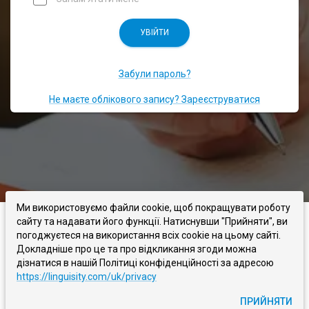
УВІЙТИ
Забули пароль?
Не маєте облікового запису? Зареєструватися
Ми використовуємо файли cookie, щоб покращувати роботу
сайту та надавати його функції. Натиснувши "Прийняти", ви
LINGUISITY
ПРО НАС
БЛОГ
ЗВ'ЯЖІТЬСЯ З НАМИ
погоджуєтеся на використання всіх cookie на цьому сайті.
Докладніше про це та про відкликання згоди можна
дізнатися в нашій Політиці конфіденційності за адресою
УМОВИ
ПОЛІТИКА КОНФІДЕНЦІЙНОСТІ
https://linguisity.com/uk/privacy
©
2026
- Linguisity -
Ви пишете, ми виправляємо
ПРИЙНЯТИ