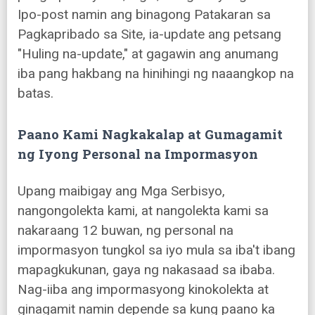
Ipo-post namin ang binagong Patakaran sa
Pagkapribado sa Site, ia-update ang petsang
"Huling na-update," at gagawin ang anumang
iba pang hakbang na hinihingi ng naaangkop na
batas.
Paano Kami Nagkakalap at Gumagamit
ng Iyong Personal na Impormasyon
Upang maibigay ang Mga Serbisyo,
nangongolekta kami, at nangolekta kami sa
nakaraang 12 buwan, ng personal na
impormasyon tungkol sa iyo mula sa iba't ibang
mapagkukunan, gaya ng nakasaad sa ibaba.
Nag-iiba ang impormasyong kinokolekta at
ginagamit namin depende sa kung paano ka