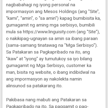
nagbabahagi ng iyong personal na
impormasyon ang Mesos Holdings (ang "Site",
"kami", "amin", o "sa amin") kapag bumibisita ka,
gumagamit ng aming mga serbisyo, bumibili
mula sa https://www.linguisity.com (ang "Site"),
o nakikipag-ugnayan sa amin sa ibang paraan
(sama-samang tinatawag na "Mga Serbisyo").
Sa Patakaran sa Pagkapribado na ito, ang
"ikaw" at "iyong" ay tumutukoy sa iyo bilang
gumagamit ng Mga Serbisyo, customer ka
man, bisita ng website, o ibang indibidwal na
ang impormasyon ay nakolekta namin
alinsunod sa patakarang ito.
Pakibasa nang mabuti ang Patakaran sa
Pagkapribado na ito. Sa paggamit o pag-