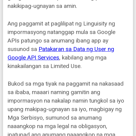
nakikipag-ugnayan sa amin.
Ang paggamit at paglilipat ng Linguisity ng
impormasyong natanggap mula sa Google
APIs patungo sa anumang ibang app ay
susunod sa
Patakaran sa Data ng User ng
Google API Services
, kabilang ang mga
kinakailangan sa Limited Use.
Bukod sa mga tiyak na paggamit na nakasaad
sa ibaba, maaari naming gamitin ang
impormasyon na nakalap namin tungkol sa iyo
upang makipag-ugnayan sa iyo, magbigay ng
Mga Serbisyo, sumunod sa anumang
naaangkop na mga legal na obligasyon,
ipatupad ang anumang naaangkop na mga