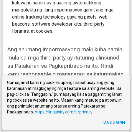
katuwang namin, ay maaaring awtomatikong
mangolekta ng ilang impormasyon gamit ang mga
online tracking technology gaya ng pixels, web
beacons, software developer kits, third-party
libraries, at cookies.
Ang anumang impormasyong makukuha namin
mula sa mga third party ay ituturing alinsunod
sa Patakaran sa Pagkapribado na ito. Hindi
kami responsable o mananagot sa katumpakan
ng impormasyong ibinibigay sa amin ng mga
Gumagamit kami ng cookies upang mapahusay ang iyong
karanasan at magbigay ng mga feature sa aming website. Sa
third party, at hindi kami responsable sa mga
pag-click sa "Tanggapin," pumapayag ka sa paggamit ng lahat
patakaran o gawain ng anumang third party.
ng cookies sa website na ito. Maaari kang matuto pa at bawiin
ang pahintulot anumang oras sa aming Patakaran sa
Para sa karagdagang impormasyon, tingnan
Pagkapribado.
https://linguisity.com/tl/privacy
ang seksyon sa ibaba tungkol sa Mga Third-
TANGGAPIN
Party Website at Link.