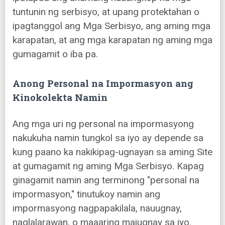
tuntunin ng serbisyo, at upang protektahan o
ipagtanggol ang Mga Serbisyo, ang aming mga
karapatan, at ang mga karapatan ng aming mga
gumagamit o iba pa.
Anong Personal na Impormasyon ang
Kinokolekta Namin
Ang mga uri ng personal na impormasyong
nakukuha namin tungkol sa iyo ay depende sa
kung paano ka nakikipag-ugnayan sa aming Site
at gumagamit ng aming Mga Serbisyo. Kapag
ginagamit namin ang terminong "personal na
impormasyon," tinutukoy namin ang
impormasyong nagpapakilala, nauugnay,
naglalarawan, o maaaring maiugnay sa iyo.