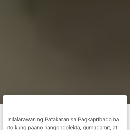
Inilalarawan ng Patakaran sa Pagkapribado na
ito kung paano nangongolekta, gumagamit, at