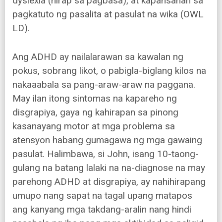
dyslexia (hirap sa pagbasa), at kapansanan sa
pagkatuto ng pasalita at pasulat na wika (OWL
LD).
Ang ADHD ay nailalarawan sa kawalan ng
pokus, sobrang likot, o pabigla-biglang kilos na
nakaaabala sa pang-araw-araw na paggana.
May ilan itong sintomas na kapareho ng
disgrapiya, gaya ng kahirapan sa pinong
kasanayang motor at mga problema sa
atensyon habang gumagawa ng mga gawaing
pasulat. Halimbawa, si John, isang 10-taong-
gulang na batang lalaki na na-diagnose na may
parehong ADHD at disgrapiya, ay nahihirapang
umupo nang sapat na tagal upang matapos
ang kanyang mga takdang-aralin nang hindi