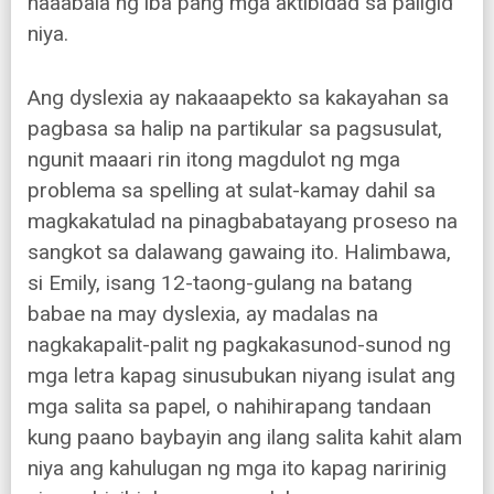
naaabala ng iba pang mga aktibidad sa paligid
niya.
Ang dyslexia ay nakaaapekto sa kakayahan sa
pagbasa sa halip na partikular sa pagsusulat,
ngunit maaari rin itong magdulot ng mga
problema sa spelling at sulat-kamay dahil sa
magkakatulad na pinagbabatayang proseso na
sangkot sa dalawang gawaing ito. Halimbawa,
si Emily, isang 12-taong-gulang na batang
babae na may dyslexia, ay madalas na
nagkakapalit-palit ng pagkakasunod-sunod ng
mga letra kapag sinusubukan niyang isulat ang
mga salita sa papel, o nahihirapang tandaan
kung paano baybayin ang ilang salita kahit alam
niya ang kahulugan ng mga ito kapag naririnig