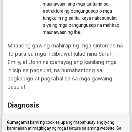
maunawaan ang mga tuntunin sa
estruktura ng pangungusap o mga
tungkulin ng salita, kaya nakasusulat
siya ng mga pangungusap na mahirap
maunawaan ng iba.
Maaaring gawing mahirap ng mga sintomas na
ito para sa mga indibidwal tulad nina Sarah,
Emily, at John na ipahayag ang kanilang mga
iniisip sa pagsulat, na humahantong sa
pagkabigo at pagkabalisa sa mga gawaing
pasulat.
Diagnosis
Ang pag-diagnose ng disgrapiya ay karaniwang
Gumagamit kami ng cookies upang mapahusay ang iyong
nangangailangan ng isang pangkat ng mga
karanasan at magbigay ng mga feature sa aming website. Sa