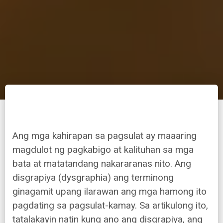
Ang mga kahirapan sa pagsulat ay maaaring
magdulot ng pagkabigo at kalituhan sa mga
bata at matatandang nakararanas nito. Ang
disgrapiya (dysgraphia) ang terminong
ginagamit upang ilarawan ang mga hamong ito
pagdating sa pagsulat-kamay. Sa artikulong ito,
tatalakayin natin kung ano ang disgrapiya, ang