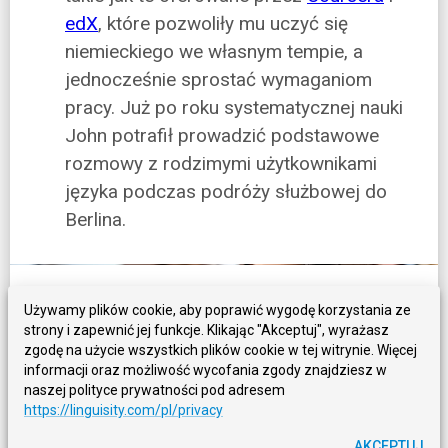
edX
, które pozwoliły mu uczyć się
niemieckiego we własnym tempie, a
jednocześnie sprostać wymaganiom
pracy. Już po roku systematycznej nauki
John potrafił prowadzić podstawowe
rozmowy z rodzimymi użytkownikami
języka podczas podróży służbowej do
Berlina.
Techniki i strategie nauki języków
Używamy plików cookie, aby poprawić wygodę korzystania ze
strony i zapewnić jej funkcje. Klikając "Akceptuj", wyrażasz
zgodę na użycie wszystkich plików cookie w tej witrynie. Więcej
Aby przyspieszyć postępy w drodze do
informacji oraz możliwość wycofania zgody znajdziesz w
płynności, rozważ włączenie tych technik do
naszej polityce prywatności pod adresem
swojej rutyny nauki:
https://linguisity.com/pl/privacy
AKCEPTUJ