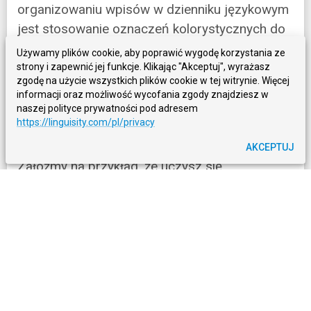
organizowaniu wpisów w dzienniku językowym
jest stosowanie oznaczeń kolorystycznych do
rozróżniania różnych typów treści (np. zasad
Używamy plików cookie, aby poprawić wygodę korzystania ze
gramatycznych, list słownictwa). Może to
strony i zapewnić jej funkcje. Klikając "Akceptuj", wyrażasz
zgodę na użycie wszystkich plików cookie w tej witrynie. Więcej
ułatwić szybkie i sprawne odnajdywanie
informacji oraz możliwość wycofania zgody znajdziesz w
konkretnych informacji, a jednocześnie dodać
naszej polityce prywatności pod adresem
https://linguisity.com/pl/privacy
notatkom atrakcyjny element wizualny.
AKCEPTUJ
Załóżmy na przykład, że uczysz się
niemieckiego i chcesz utworzyć w dzienniku
językowym oddzielne sekcje poświęcone
różnym czasom gramatycznym (np.
teraźniejszemu i przeszłemu). Możesz używać
zielonych zakreślaczy do wszystkich wpisów
związanych z czasem teraźniejszym, a
niebieskich do tych dotyczących czasu