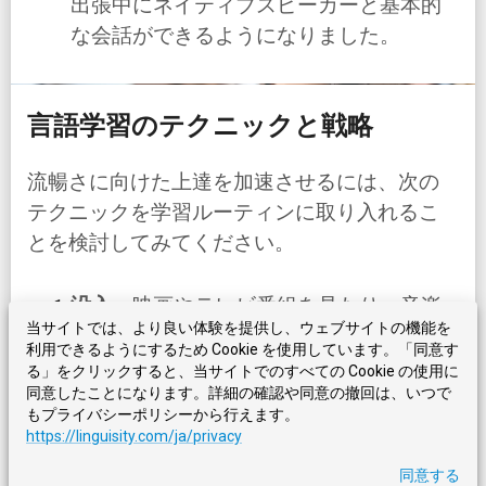
出張中にネイティブスピーカーと基本的
な会話ができるようになりました。
言語学習のテクニックと戦略
流暢さに向けた上達を加速させるには、次の
テクニックを学習ルーティンに取り入れるこ
とを検討してみてください。
没入
：映画やテレビ番組を見たり、音楽
当サイトでは、より良い体験を提供し、ウェブサイトの機能を
やポッドキャストを聴いたり、本や記事
利用できるようにするため Cookie を使用しています。「同意す
を読んだり、ネイティブスピーカーと会
る」をクリックすると、当サイトでのすべての Cookie の使用に
同意したことになります。詳細の確認や同意の撤回は、いつで
話したりして、目標言語に囲まれる環境
もプライバシーポリシーから行えます。
を作りましょう。
https://linguisity.com/ja/privacy
同意する