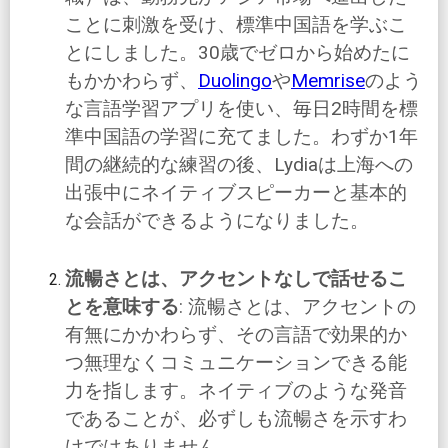
ことに刺激を受け、標準中国語を学ぶこ
とにしました。30歳でゼロから始めたに
もかかわらず、
Duolingo
や
Memrise
のよう
な言語学習アプリを使い、毎日2時間を標
準中国語の学習に充てました。わずか1年
間の継続的な練習の後、Lydiaは上海への
出張中にネイティブスピーカーと基本的
な会話ができるようになりました。
流暢さとは、アクセントなしで話せるこ
とを意味する
: 流暢さとは、アクセントの
有無にかかわらず、その言語で効果的か
つ無理なくコミュニケーションできる能
力を指します。ネイティブのような発音
であることが、必ずしも流暢さを示すわ
けではありません。