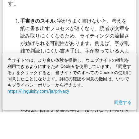
す。
手書きのスキル
: 字がうまく書けないと、考えを
紙に書き出すプロセスが遅くなり、読者が文章を
読み取りにくくなるため、ライティングの流暢さ
が妨げられる可能性があります。例えば、字が乱
雑で判読しにくい書き手は、字が整っている人よ
りも推敲に多くの時間を費やすことになり、それ
当サイトでは、より良い体験を提供し、ウェブサイトの機能を
が最終的に全体的なライティングの流暢さに影響
利用できるようにするため Cookie を使用しています。「同意す
するかもしれません。
る」をクリックすると、当サイトでのすべての Cookie の使用に
同意したことになります。詳細の確認や同意の撤回は、いつで
綴りの習熟度
: 正確な綴りは、特に英語やフラン
もプライバシーポリシーから行えます。
ス語のように複雑な正書法を持つ言語では、意味
https://linguisity.com/ja/privacy
を効果的に伝えるために不可欠です。語彙の知識
や文法の習熟度が同程度であっても、単語の綴り
同意する
を頻繁に間違える書き手は、綴りがより正確な人
よりも流暢でないように見えることがあります。
語彙の知識
: 豊富な語彙があれば、書き手はより
正確かつ創造的に自分を表現でき、それがライテ