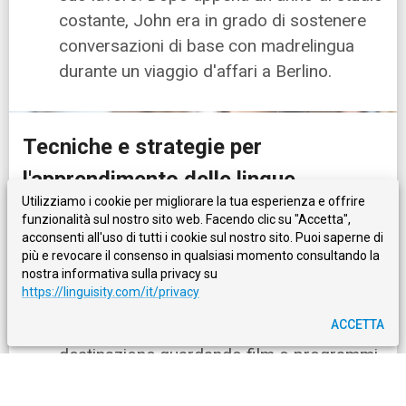
costante, John era in grado di sostenere
conversazioni di base con madrelingua
durante un viaggio d'affari a Berlino.
Tecniche e strategie per
l'apprendimento delle lingue
Utilizziamo i cookie per migliorare la tua esperienza e offrire
funzionalità sul nostro sito web. Facendo clic su "Accetta",
Per accelerare i tuoi progressi verso la fluidità,
acconsenti all'uso di tutti i cookie sul nostro sito. Puoi saperne di
valuta di integrare queste tecniche nella tua
più e revocare il consenso in qualsiasi momento consultando la
routine di studio:
nostra informativa sulla privacy su
https://linguisity.com/it/privacy
ACCETTA
Immersione
: Circondati della lingua di
destinazione guardando film o programmi
TV, ascoltando musica o podcast,
leggendo libri o articoli e conversando con