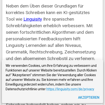
Neben dem Üben dieser Grundlagen für
korrektes Schreiben kann ein KI-gestütztes
Tool wie
Linguisity
Ihre spanischen
Schreibfähigkeiten erheblich verbessern. Mit
seinen fortschrittlichen Algorithmen und dem
personalisierten Feedbacksystem hilft
Linguisity Lernenden auf allen Niveaus,
Grammatik, Rechtschreibung, Zeichensetzung
und den allgemeinen Schreibstil zu verfeinern.
Wenn Sie dieses Tool in Ihre Schreibroutine
Wir verwenden Cookies, um Ihre Erfahrung zu verbessern und
Funktionen auf unserer Website bereitzustellen. Durch Klicken
integrieren, können Sie Ihren Fortschritt auf
auf "Akzeptieren" stimmen Sie der Verwendung aller Cookies
dem Weg zu einem sicheren und flüssigen
auf unserer Website zu. Sie können mehr erfahren und Ihre
Schreiben auf Spanisch beschleunigen.
Einwilligung jederzeit widerrufen, indem Sie unsere
Datenschutzrichtlinie unter
https://linguisity.com/de/privacy
AKZEPTIEREN
Nachdem wir nun die Grundlagen für korrektes
Schreiben behandelt haben, gehen wir zu