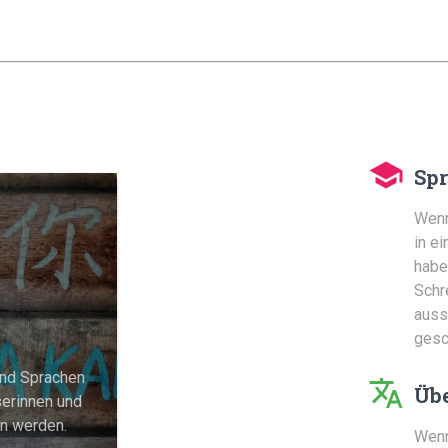
Sp
Wenn
in e
haben
Schr
auss
gesc
end Sprachen
Üb
serinnen und
en werden.
Wenn