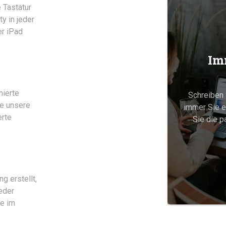
 Tastatur
ty in jeder
r iPad
Im
nierte
Schreiben 
ie unsere
immer Sie e
erte
Sie die 
g erstellt,
jeder
ie im