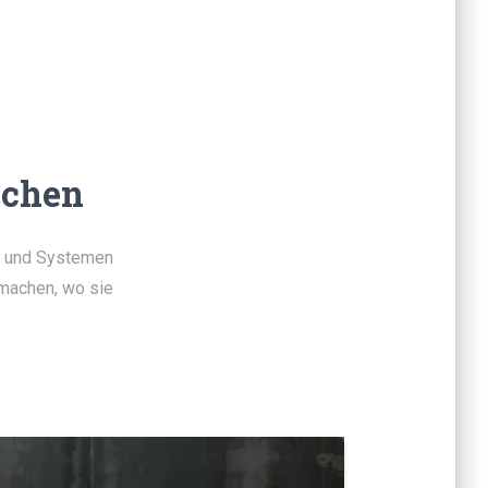
uchen
n und Systemen
 machen, wo sie