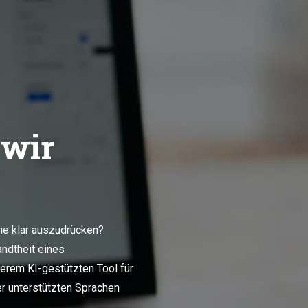
 wir
che klar auszudrücken?
ndtheit eines
serem KI-gestützten Tool für
er unterstützten Sprachen