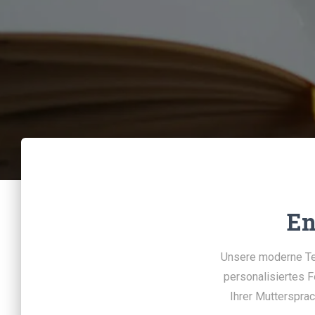
En
Unsere moderne Tec
personalisiertes F
Ihrer Muttersprac