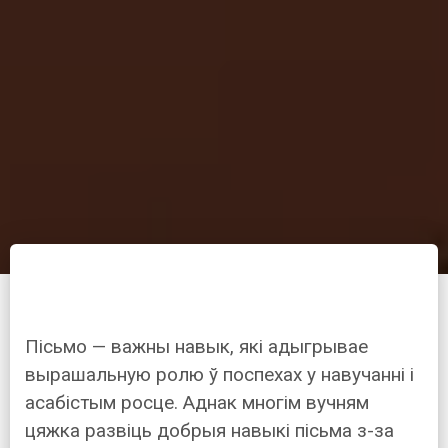
Пісьмо — важны навык, які адыгрывае
вырашальную ролю ў поспехах у навучанні і
асабістым росце. Аднак многім вучням
цяжка развіць добрыя навыкі пісьма з-за