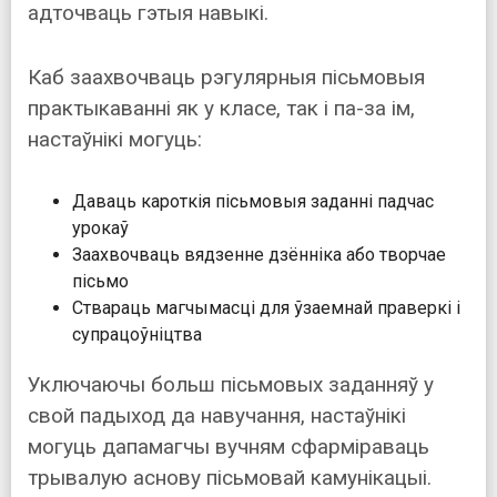
адточваць гэтыя навыкі.
Каб заахвочваць рэгулярныя пісьмовыя
практыкаванні як у класе, так і па-за ім,
настаўнікі могуць:
Даваць кароткія пісьмовыя заданні падчас
урокаў
Заахвочваць вядзенне дзённіка або творчае
пісьмо
Ствараць магчымасці для ўзаемнай праверкі і
супрацоўніцтва
Уключаючы больш пісьмовых заданняў у
свой падыход да навучання, настаўнікі
могуць дапамагчы вучням сфарміраваць
трывалую аснову пісьмовай камунікацыі.