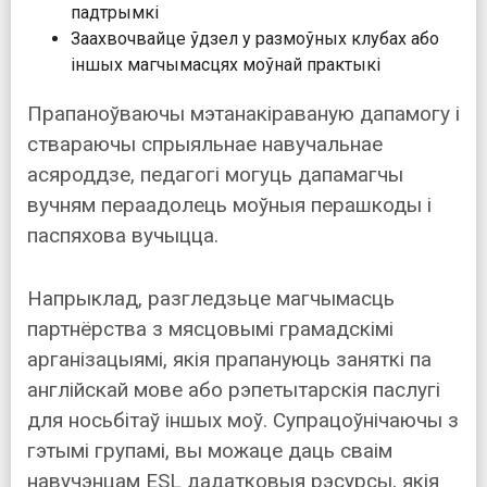
падтрымкі
Заахвочвайце ўдзел у размоўных клубах або
іншых магчымасцях моўнай практыкі
Прапаноўваючы мэтанакіраваную дапамогу і
ствараючы спрыяльнае навучальнае
асяроддзе, педагогі могуць дапамагчы
вучням пераадолець моўныя перашкоды і
паспяхова вучыцца.
Напрыклад, разгледзьце магчымасць
партнёрства з мясцовымі грамадскімі
арганізацыямі, якія прапануюць заняткі па
англійскай мове або рэпетытарскія паслугі
для носьбітаў іншых моў. Супрацоўнічаючы з
гэтымі групамі, вы можаце даць сваім
навучэнцам ESL дадатковыя рэсурсы, якія