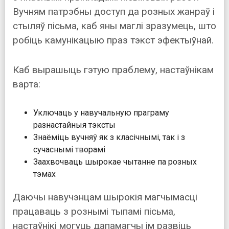
Вучням патрэбны доступ да розных жанраў і
стыляў пісьма, каб яны маглі зразумець, што
робіць камунікацыю праз тэкст эфектыўнай.
Каб вырашыць гэтую праблему, настаўнікам
варта:
Уключаць у навучальную праграму
разнастайныя тэксты
Знаёміць вучняў як з класічнымі, так і з
сучаснымі творамі
Заахвочваць шырокае чытанне па розных
тэмах
Даючы навучэнцам шырокія магчымасці
працаваць з рознымі тыпамі пісьма,
настаўнікі могуць дапамагчы ім развіць