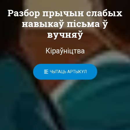
Разбор прычын слабых
навыкаў пісьма ў
вучняў
Кіраўніцтва
ЧЫТАЦЬ АРТЫКУЛ