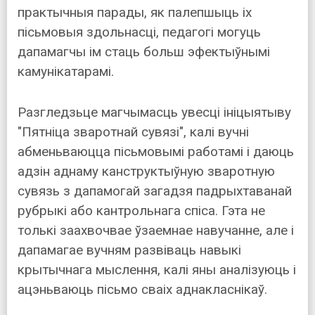
практычныя парады, як палепшыць іх
пісьмовыя здольнасці, педагогі могуць
дапамагчы ім стаць больш эфектыўнымі
камунікатарамі.
Разгледзьце магчымасць увесці ініцыятыву
"Пятніца зваротнай сувязі", калі вучні
абменьваюцца пісьмовымі работамі і даюць
адзін аднаму канструктыўную зваротную
сувязь з дапамогай загадзя падрыхтаванай
рубрыкі або кантрольнага спіса. Гэта не
толькі заахвочвае ўзаемнае навучанне, але і
дапамагае вучням развіваць навыкі
крытычнага мыслення, калі яны аналізуюць і
ацэньваюць пісьмо сваіх аднакласнікаў.