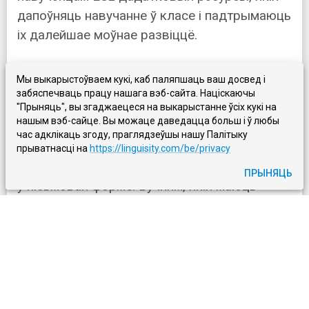
дапоўняць навучанне ў класе і падтрымаюць
іх далейшае моўнае развіццё.
Мы выкарыстоўваем кукі, каб паляпшаць ваш досвед і
Слабыя навыкі чытання
забяспечваць працу нашага вэб-сайта. Націскаючы
"Прыняць", вы згаджаецеся на выкарыстанне ўсіх кукі на
нашым вэб-сайце. Вы можаце даведацца больш і ў любы
Чытанне і пісьмо — цесна звязаныя навыкі;
час адклікаць згоду, праглядзеўшы нашу Палітыку
таму слабыя чытацкія ўменні могуць
прыватнасці на
https://linguisity.com/be/privacy
перашкаджаць вучню ясна выказваць сябе
ПРЫНЯЦЬ
ў пісьмовай форме. Вучням, якія маюць
цяжкасці з разуменнем тэксту або мала
сутыкаюцца з разнастайнымі тэкстамі, можа
быць складана эфектыўна генерыраваць
ідэі або выкарыстоўваць адпаведныя
моўныя структуры пры стварэнні пісьмовых
работ.