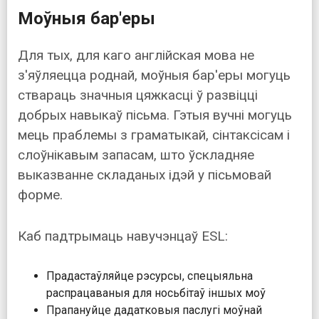
Моўныя бар'еры
Для тых, для каго англійская мова не
з'яўляецца роднай, моўныя бар'еры могуць
ствараць значныя цяжкасці ў развіцці
добрых навыкаў пісьма. Гэтыя вучні могуць
мець праблемы з граматыкай, сінтаксісам і
слоўнікавым запасам, што ўскладняе
выказванне складаных ідэй у пісьмовай
форме.
Каб падтрымаць навучэнцаў ESL:
Прадастаўляйце рэсурсы, спецыяльна
распрацаваныя для носьбітаў іншых моў
Прапануйце дадатковыя паслугі моўнай