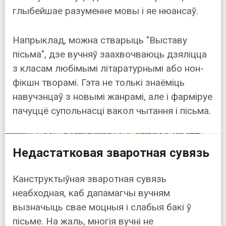
глыбейшае разуменне мовы і яе нюансаў.
Напрыклад, можна стварыць "Выставу
пісьма", дзе вучняў заахвочваюць дзяліцца
з класам любімымі літаратурнымі або нон-
фікшн творамі. Гэта не толькі знаёміць
навучэнцаў з новымі жанрамі, але і фарміруе
пачуццё супольнасці вакол чытання і пісьма.
Недастатковая зваротная сувязь
Канструктыўная зваротная сувязь
неабходная, каб дапамагчы вучням
вызначыць свае моцныя і слабыя бакі ў
пісьме. На жаль, многія вучні не