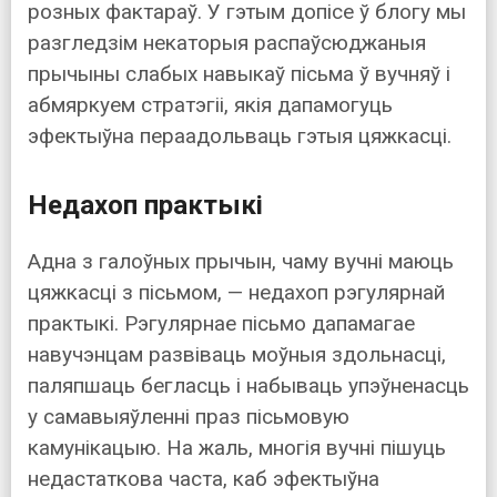
розных фактараў. У гэтым допісе ў блогу мы
разгледзім некаторыя распаўсюджаныя
прычыны слабых навыкаў пісьма ў вучняў і
абмяркуем стратэгіі, якія дапамогуць
эфектыўна пераадольваць гэтыя цяжкасці.
Недахоп практыкі
Адна з галоўных прычын, чаму вучні маюць
цяжкасці з пісьмом, — недахоп рэгулярнай
практыкі. Рэгулярнае пісьмо дапамагае
навучэнцам развіваць моўныя здольнасці,
паляпшаць бегласць і набываць упэўненасць
у самавыяўленні праз пісьмовую
камунікацыю. На жаль, многія вучні пішуць
недастаткова часта, каб эфектыўна