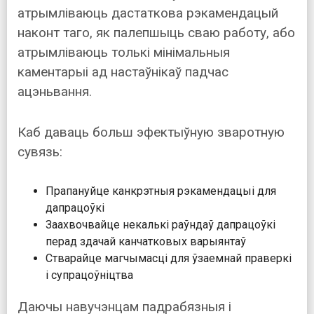
атрымліваюць дастаткова рэкамендацый
наконт таго, як палепшыць сваю работу, або
атрымліваюць толькі мінімальныя
каментарыі ад настаўнікаў падчас
ацэньвання.
Каб даваць больш эфектыўную зваротную
сувязь:
Прапануйце канкрэтныя рэкамендацыі для
дапрацоўкі
Заахвочвайце некалькі раўндаў дапрацоўкі
перад здачай канчатковых варыянтаў
Стварайце магчымасці для ўзаемнай праверкі
і супрацоўніцтва
Даючы навучэнцам падрабязныя і