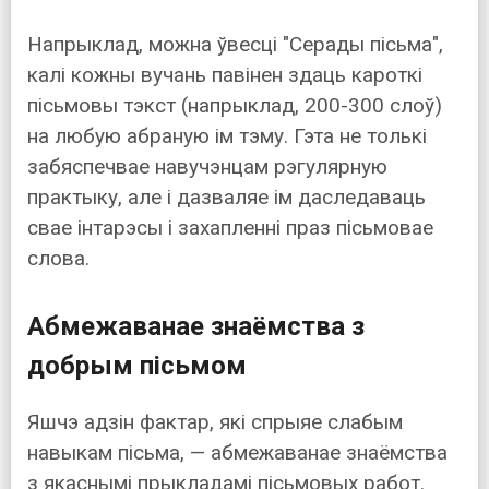
Напрыклад, можна ўвесці "Серады пісьма",
калі кожны вучань павінен здаць кароткі
пісьмовы тэкст (напрыклад, 200-300 слоў)
на любую абраную ім тэму. Гэта не толькі
забяспечвае навучэнцам рэгулярную
практыку, але і дазваляе ім даследаваць
свае інтарэсы і захапленні праз пісьмовае
слова.
Абмежаванае знаёмства з
добрым пісьмом
Яшчэ адзін фактар, які спрыяе слабым
навыкам пісьма, — абмежаванае знаёмства
з якаснымі прыкладамі пісьмовых работ.