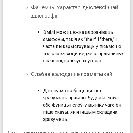
Фанемны характар дыслексічнай
дысграфіі
Эмілі можа цяжка адрозніваць
амафоны, такія як "their" і "there," і
часта выкарыстоўваць у пісьме не
тое слова, хоць ведае іх правільныя
значэнні, калі чуе іх уголас.
Слабае валоданне граматыкай
Джону можа быць цяжка
зразумець правілы будовы сказа
або функцыі слоў, у выніку чаго ён
піша сказы, якія іншым складана
зразумець.
Гэтыя сімптомы могуць ускладняць людзям,