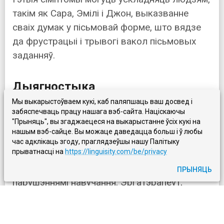
такім як Сара, Эмілі і Джон, выказванне
сваіх думак у пісьмовай форме, што вядзе
да фрустрацыі і трывогі вакол пісьмовых
заданняў.
Дыягностыка
Мы выкарыстоўваем кукі, каб паляпшаць ваш досвед і
Дыягностыка дысграфіі звычайна патрабуе
забяспечваць працу нашага вэб-сайта. Націскаючы
"Прыняць", вы згаджаецеся на выкарыстанне ўсіх кукі на
ўдзелу каманды спецыялістаў, у тым ліку
нашым вэб-сайце. Вы можаце даведацца больш і ў любы
лекара і ліцэнзаванага псіхолага або іншага
час адклікаць згоду, праглядзеўшы нашу Палітыку
прыватнасці на
https://linguisity.com/be/privacy
спецыяліста ў галіне псіхічнага здароўя,
падрыхтаванага да працы з людзьмі з
ПРЫНЯЦЬ
парушэннямі навучання. Эргатэрапеўт,
школьны псіхолаг або настаўнік
спецыяльнай адукацыі таксама могуць