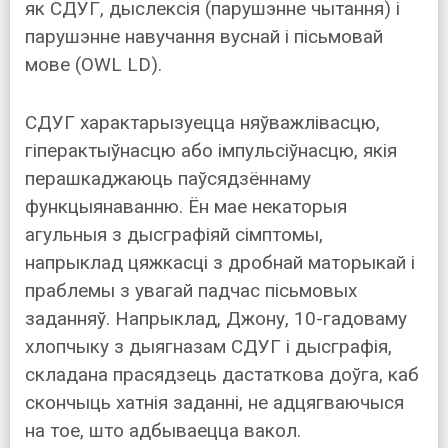
як СДУГ, дыслексія (парушэнне чытання) і
парушэнне навучання вуснай і пісьмовай
мове (OWL LD).
СДУГ характарызуецца няўважлівасцю,
гіперактыўнасцю або імпульсіўнасцю, якія
перашкаджаюць паўсядзённаму
функцыянаванню. Ён мае некаторыя
агульныя з дысграфіяй сімптомы,
напрыклад цяжкасці з дробнай маторыкай і
праблемы з увагай падчас пісьмовых
заданняў. Напрыклад, Джону, 10-гадоваму
хлопчыку з дыягназам СДУГ і дысграфія,
складана прасядзець дастаткова доўга, каб
скончыць хатнія заданні, не адцягваючыся
на тое, што адбываецца вакол.