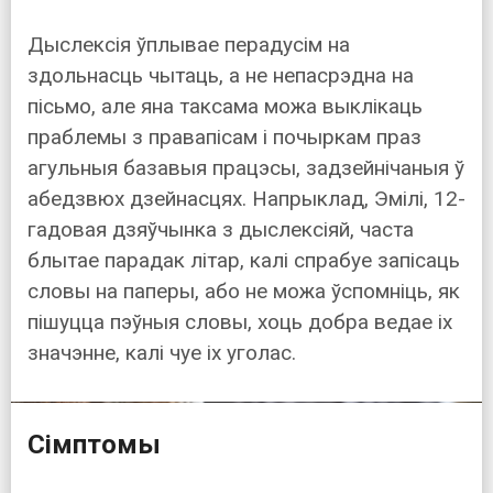
Дыслексія ўплывае перадусім на
здольнасць чытаць, а не непасрэдна на
пісьмо, але яна таксама можа выклікаць
праблемы з правапісам і почыркам праз
агульныя базавыя працэсы, задзейнічаныя ў
абедзвюх дзейнасцях. Напрыклад, Эмілі, 12-
гадовая дзяўчынка з дыслексіяй, часта
блытае парадак літар, калі спрабуе запісаць
словы на паперы, або не можа ўспомніць, як
пішуцца пэўныя словы, хоць добра ведае іх
значэнне, калі чуе іх уголас.
Сімптомы