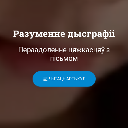
Разуменне дысграфіі
Пераадоленне цяжкасцяў з
пісьмом
ЧЫТАЦЬ АРТЫКУЛ