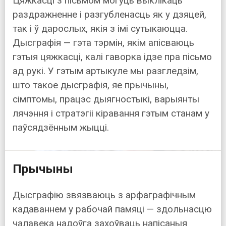
Цяжкасці з пісьмом могуць выклікаць
раздражненне і разгубленасць як у дзяцей,
так і ў дарослых, якія з імі сутыкаюцца.
Дысграфія — гэта тэрмін, якім апісваюць
гэтыя цяжкасці, калі гаворка ідзе пра пісьмо
ад рукі. У гэтым артыкуле мы разгледзім,
што такое дысграфія, яе прычыны,
сімптомы, працэс дыягностыкі, варыянты
лячэння і стратэгіі кіравання гэтым станам у
паўсядзённым жыцці.
Прычыны
Дысграфію звязваюць з арфаграфічным
кадаваннем у рабочай памяці — здольнасцю
чалавека надоўга захоўваць напісаныя