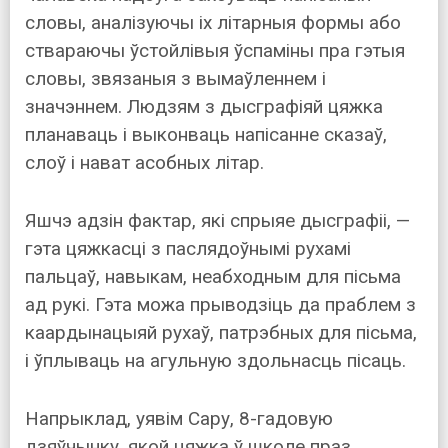
словы, аналізуючы іх літарныя формы або
ствараючы ўстойлівыя ўспаміны пра гэтыя
словы, звязаныя з вымаўленнем і
значэннем. Людзям з дысграфіяй цяжка
планаваць і выконваць напісанне сказаў,
слоў і нават асобных літар.
Яшчэ адзін фактар, які спрыяе дысграфіі, —
гэта цяжкасці з паслядоўнымі рухамі
пальцаў, навыкам, неабходным для пісьма
ад рукі. Гэта можа прыводзіць да праблем з
каардынацыяй рухаў, патрэбных для пісьма,
і ўплываць на агульную здольнасць пісаць.
Напрыклад, уявім Сару, 8-гадовую
дзяўчынку, якой цяжка ў школе праз