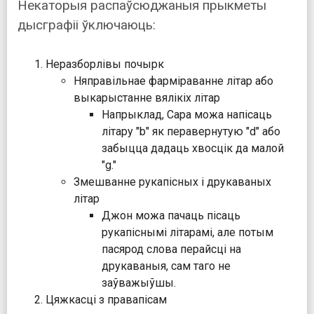
Некаторыя распаўсюджаныя прыкметы
дысграфіі ўключаюць:
Неразборлівы почырк
Няправільнае фарміраванне літар або
выкарыстанне вялікіх літар
Напрыклад, Сара можа напісаць
літару "b" як перавернутую "d" або
забыцца дадаць хвосцік да малой
"g."
Змешванне рукапісных і друкаваных
літар
Джон можа пачаць пісаць
рукапіснымі літарамі, але потым
пасярод слова перайсці на
друкаваныя, сам таго не
заўважыўшы.
Цяжкасці з правапісам