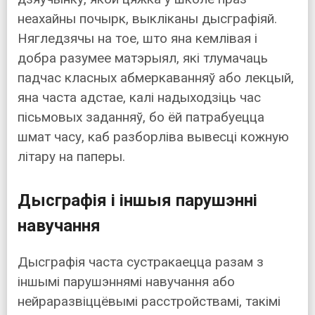
неахайны почырк, выкліканы дысграфіяй.
Нягледзячы на тое, што яна кемлівая і
добра разумее матэрыял, які тлумачаць
падчас класных абмеркаванняў або лекцый,
яна часта адстае, калі надыходзіць час
пісьмовых заданняў, бо ёй патрабуецца
шмат часу, каб разборліва вывесці кожную
літару на паперы.
Дысграфія і іншыя парушэнні
навучання
Дысграфія часта сустракаецца разам з
іншымі парушэннямі навучання або
нейраразвіццёвымі расстройствамі, такімі