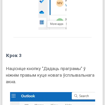
Крок 3
Націсніце кнопку "Дадаць праграмы" ў
ніжнім правым куце новага ўсплывальнага
акна.