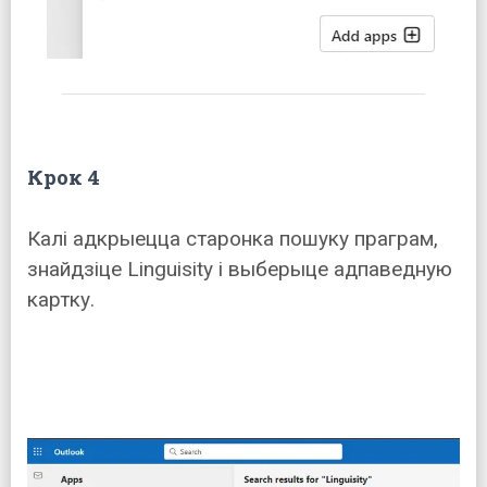
Крок 4
Калі адкрыецца старонка пошуку праграм,
знайдзіце Linguisity і выберыце адпаведную
картку.