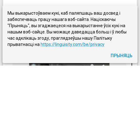
Мы выкарыстоўваем кукі, каб паляпшаць ваш досвед і
забяспечваць працу нашага вэб-сайта. Націскаючы
"Прыняць", вы згаджаецеся на выкарыстанне ўсіх кукі на
нашым вэб-сайце. Вы можаце даведацца больш і ў любы
час адклікаць згоду, праглядзеўшы нашу Палітыку
прыватнасці на
https://linguisity.com/be/privacy
ПРЫНЯЦЬ