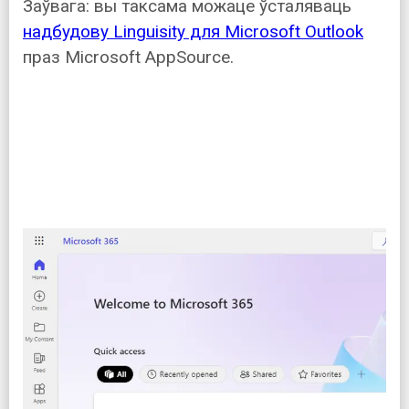
Заўвага: вы таксама можаце ўсталяваць
надбудову Linguisity для Microsoft Outlook
праз Microsoft AppSource.