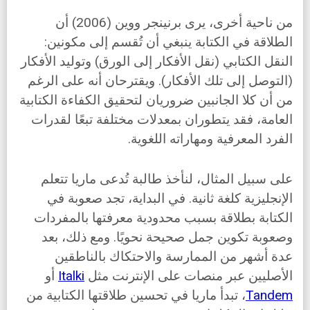
من ناحية أخرى، يرى برنينجر ووين (2006) أن
الطلاقة في الكتابة ينبغي أن تُقسم إلى مكونين:
النقل الكتابي (نقل الأفكار إلى الورق) وتوليد الأفكار
(التوصل إلى تلك الأفكار). ويقترحان أنه على الرغم
من أن كلا الجانبين ضروريان لتحقيق الكفاءة الكتابية
العامة، فقد يتطوران بمعدلات مختلفة تبعًا لقدرات
الفرد المعرفية ومهاراته اللغوية.
على سبيل المثال، لنأخذ طالبة تُدعى ماريا تتعلم
الإنجليزية كلغة ثانية. في البداية، تجد صعوبة في
الكتابة بطلاقة بسبب محدودية معرفتها بالمفردات
وصعوبة تكوين جمل صحيحة نحويًا. ومع ذلك، بعد
عدة أشهر من الممارسة والاحتكاك بالناطقين
الأصليين عبر منصات على الإنترنت مثل
Italki
أو
Tandem
، تبدأ ماريا في تحسين طلاقتها الكتابية من