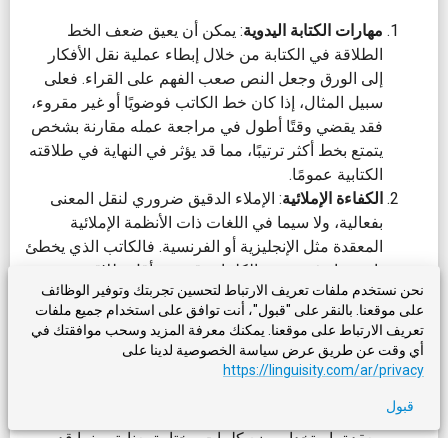
مهارات الكتابة اليدوية
: يمكن أن يعيق ضعف الخط
الطلاقة في الكتابة من خلال إبطاء عملية نقل الأفكار
إلى الورق وجعل النص صعب الفهم على القراء. فعلى
سبيل المثال، إذا كان خط الكاتب فوضويًا أو غير مقروء،
فقد يقضي وقتًا أطول في مراجعة عمله مقارنة بشخص
يتمتع بخط أكثر ترتيبًا، مما قد يؤثر في النهاية في طلاقته
الكتابية عمومًا.
الكفاءة الإملائية
: الإملاء الدقيق ضروري لنقل المعنى
بفعالية، ولا سيما في اللغات ذات الأنظمة الإملائية
المعقدة مثل الإنجليزية أو الفرنسية. فالكاتب الذي يخطئ
باستمرار في تهجئة الكلمات قد يبدو أقل طلاقة من
نحن نستخدم ملفات تعريف الارتباط لتحسين تجربتك وتوفير الوظائف
شخص يكون إملاؤه أدق، حتى لو كان كلاهما يمتلكان
على موقعنا. بالنقر على "قبول"، أنت توافق على استخدام جميع ملفات
مستويات متشابهة من معرفة المفردات وإتقان القواعد.
تعريف الارتباط على موقعنا. يمكنك معرفة المزيد وسحب موافقتك في
معرفة المفردات
: تتيح المفردات الغنية للكتاب التعبير
أي وقت عن طريق عرض سياسة الخصوصية لدينا على
عن أنفسهم بدقة وإبداع أكبر، مما يمكن أن يسهم إسهامًا
https://linguisity.com/ar/privacy
كبيرًا في الطلاقة الكتابية. على سبيل المثال، قد يستطيع
قبول
الكاتب ذو المفردات الواسعة نقل مشاعر أو أفكار
معقدة باستخدام بضع كلمات مختارة بعناية، بينما قد