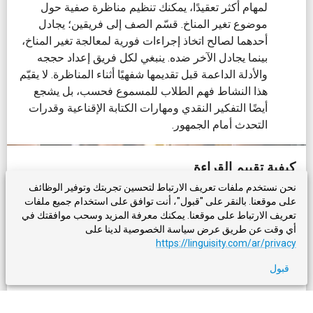
لمهام أكثر تعقيدًا، يمكنك تنظيم مناظرة صفية حول
موضوع تغير المناخ. قسّم الصف إلى فريقين؛ يجادل
أحدهما لصالح اتخاذ إجراءات فورية لمعالجة تغير المناخ،
بينما يجادل الآخر ضده. ينبغي لكل فريق إعداد حججه
والأدلة الداعمة قبل تقديمها شفهيًا أثناء المناظرة. لا يقيّم
هذا النشاط فهم الطلاب للمسموع فحسب، بل يشجع
أيضًا التفكير النقدي ومهارات الكتابة الإقناعية وقدرات
التحدث أمام الجمهور.
كيفية تقييم القراءة
نحن نستخدم ملفات تعريف الارتباط لتحسين تجربتك وتوفير الوظائف
تُمارس القراءة كثيرًا في المدرسة، وتستخدم مواد
على موقعنا. بالنقر على "قبول"، أنت توافق على استخدام جميع ملفات
تعريف الارتباط على موقعنا. يمكنك معرفة المزيد وسحب موافقتك في
دراسية عديدة هذه الأنشطة بالفعل لمتابعة تقدم
أي وقت عن طريق عرض سياسة الخصوصية لدينا على
الطلاب. فيما يلي بعض أنشطة تقييم القراءة القابلة
https://linguisity.com/ar/privacy
للتكييف مع طلاب ESL:
قبول
التدوين - دفاتر الاستجابة للقراءة
: شجع الطلاب على