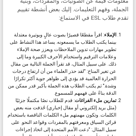
معلومات قيّمة عن الصوتيات، والمفردات، وبنية
الجملة، وفهم التعليمات. إليك بعض أنشطة تقييم
تقدم طلاب ESL في الاستماع:
الإملاء
: اقرأ مقطعًا قصيرًا بصوت عالٍ وبوتيرة معتدلة
بينما يكتب الطلاب ما يسمعونه. يساعد هذا النشاط على
تطوير مهارات تدوين الملاحظات ويعزز صحة الإملاء
وعلامات الترقيم واستخدام الأحرف الكبيرة وما إلى
ذلك. على سبيل المثال، قد تقرأ الجملة التالية من مقال
عن تغير المناخ: "لقد حذر العلماء من أن ارتفاع درجات
الحرارة العالمية قد يؤدي إلى ظواهر جوية أكثر تكرارًا
وشدة." ثم يكتب الطلاب هذه الجملة بأكبر قدر ممكن من
الدقة بناءً على فهمهم للمسموع.
تمارين ملء الفراغات
: قدم للطلاب نصًا مكتملًا جزئيًا
(مثل بريد إلكتروني أو مقال إخباري) حُذفت منه بعض
الكلمات. وتكون مهمتهم ملء الكلمات الناقصة باستخدام
قرائن السياق ومعرفتهم بالمفردات وقواعد النحو. على
سبيل المثال: "دعت الأمم المتحدة إلى اتخاذ إجراءات