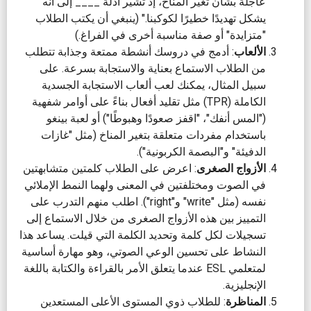
عاجلة بشأن تغير المناخ، إذ تشير أدلة ____ إلى أنه
يشكل تهديدًا خطيرًا لكوكبنا." (ينبغي أن يكتب الطلاب
"متزايدة" أو صفة مناسبة أخرى في الفراغ.)
الألعاب
: أدمج في دروسك أنشطة ممتعة وجذابة تتطلب
من الطلاب الاستماع بعناية والاستجابة بسرعة. على
سبيل المثال، يمكنك لعب ألعاب الاستجابة الجسدية
الكاملة (TPR) مثل تقليد أفعال بناءً على أوامر شفهية
("المس أنفك"، "اقفز صعودًا وهبوطًا") أو لعبة بينغو
باستخدام مفردات متعلقة بتغير المناخ (مثل "غازات
الدفيئة" و"البصمة الكربونية").
الأزواج الصغرى
: اعرض على الطلاب كلمتين متشابهتين
في الصوت ومختلفتين في المعنى ولهما النمط الإملائي
نفسه (مثل "write" و"right"). اطلب منهم التدرب على
التمييز بين هذه الأزواج الصغرى من خلال الاستماع إلى
تسجيلات لكل كلمة وتحديد الكلمة التي قيلت. يساعد هذا
النشاط على تحسين الوعي الصوتي، وهو مهارة أساسية
لمتعلمي ESL عندما يتعلق الأمر بالقراءة والكتابة باللغة
الإنجليزية.
المناظرة
: للطلاب ذوي المستوى الأعلى المستعدين