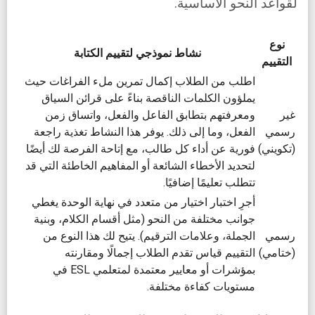
لقواعد النحو الأساسية.
نوع
نشاط نموذجي لتقييم الكتابة
التقييم
اطلب من الطلاب إكمال تمرين ملء الفراغات حيث
يملؤون الكلمات الناقصة بناءً على قرائن السياق
غير
ومعرفتهم بتطابق الفاعل والفعل، واتساق زمن
رسمي
الفعل، وما إلى ذلك. يوفر هذا النشاط تغذية راجعة
(تكويني)
فورية عن أداء كل طالب، مع إتاحة الفرصة لك أيضًا
لتحديد الأخطاء الشائعة أو المفاهيم الخاطئة التي قد
تتطلب تعليمًا إضافيًا.
أجرِ اختبار اختيار من متعدد في نهاية الوحدة يغطي
جوانب مختلفة من النحو (مثل أقسام الكلام، وبنية
رسمي
الجملة، وعلامات الترقيم). يتيح لك هذا النوع من
(ختامي)
التقييم قياس تقدم الطلاب إجمالًا ومقارنته
بمؤشرات أو معايير معتمدة لمتعلمي ESL في
مستويات كفاءة مختلفة.