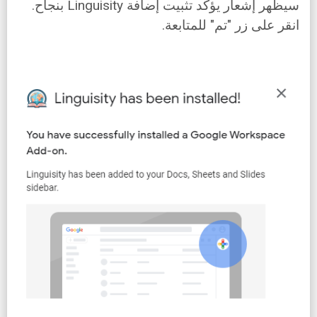
سيظهر إشعار يؤكد تثبيت إضافة Linguisity بنجاح.
انقر على زر "تم" للمتابعة.