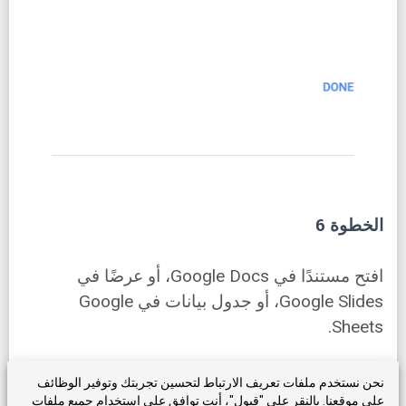
الخطوة 6
افتح مستندًا في Google Docs، أو عرضًا في
Google Slides، أو جدول بيانات في Google
Sheets.
إذا لم يكن اللوح الجانبي على الجانب الأيمن من
نحن نستخدم ملفات تعريف الارتباط لتحسين تجربتك وتوفير الوظائف
على موقعنا. بالنقر على "قبول"، أنت توافق على استخدام جميع ملفات
الشاشة مرئيًا، يجب أن يكون هناك زر سهم يشير