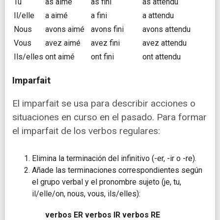
Tu
as aimé
as fini
as attendu
Il/elle
a aimé
a fini
a attendu
Nous
avons aimé
avons fini
avons attendu
Vous
avez aimé
avez fini
avez attendu
Ils/elles
ont aimé
ont fini
ont attendu
Imparfait
El imparfait se usa para describir acciones o
situaciones en curso en el pasado. Para formar
el imparfait de los verbos regulares:
Elimina la terminación del infinitivo (-er, -ir o -re).
Añade las terminaciones correspondientes según
el grupo verbal y el pronombre sujeto (je, tu,
il/elle/on, nous, vous, ils/elles):
verbos ER
verbos IR
verbos RE