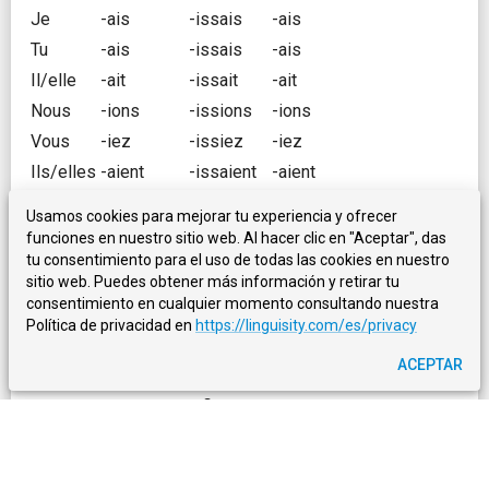
Je
-ais
-issais
-ais
Tu
-ais
-issais
-ais
Il/elle
-ait
-issait
-ait
Nous
-ions
-issions
-ions
Vous
-iez
-issiez
-iez
Ils/elles
-aient
-issaient
-aient
Usamos cookies para mejorar tu experiencia y ofrecer
Ejemplo:
funciones en nuestro sitio web. Al hacer clic en "Aceptar", das
tu consentimiento para el uso de todas las cookies en nuestro
sitio web. Puedes obtener más información y retirar tu
aimer
finir
attendre
consentimiento en cualquier momento consultando nuestra
(amar)
(terminar)
(esperar)
Política de privacidad en
https://linguisity.com/es/privacy
Je
aimais
finissais
attendais
ACEPTAR
Tu
aimais
finissais
attendais
Il/elle
aimait
finissait
attendait
Nous
aimions
finissions
attendions
Vous
aimiez
finissiez
attendiez