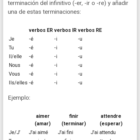
terminación del infinitivo (-er, -ir o -re) y añadir
una de estas terminaciones:
verbos ER
verbos IR
verbos RE
Je
-é
-i
-u
Tu
-é
-i
-u
Il/elle
-é
-i
-u
Nous
-é
-i
-u
Vous
-é
-i
-u
Ils/elles
-é
-i
-u
Ejemplo:
aimer
finir
attendre
(amar)
(terminar)
(esperar)
Je/J’
J’ai aimé
J’ai fini
J’ai attendu