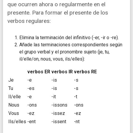
que ocurren ahora o regularmente en el
presente. Para formar el presente de los
verbos regulares:
Elimina la terminación del infinitivo (-er, -ir o -re).
Añade las terminaciones correspondientes según
el grupo verbal y el pronombre sujeto (je, tu,
il/elle/on, nous, vous, ils/elles):
verbos ER
verbos IR
verbos RE
Je
-e
-is
-s
Tu
-es
-is
-s
Il/elle
-e
-it
-t
Nous
-ons
-issons
-ons
Vous
-ez
-issez
-ez
Ils/elles
-ent
-issent
-nt